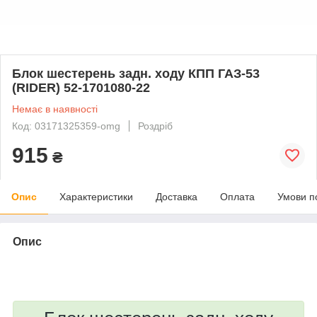
Блок шестерень задн. ходу КПП ГАЗ-53
(RIDER) 52-1701080-22
Немає в наявності
Код: 03171325359-omg
Роздріб
915
₴
Опис
Характеристики
Доставка
Оплата
Умови п
Опис
bvd_ggl