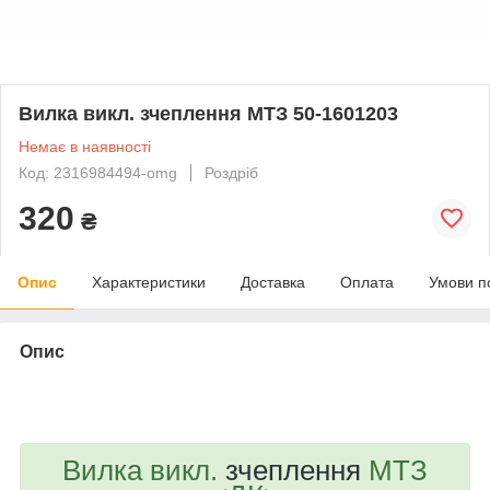
Вилка викл. зчеплення МТЗ 50-1601203
Немає в наявності
Код: 2316984494-omg
Роздріб
320
₴
Опис
Характеристики
Доставка
Оплата
Умови п
Опис
bvd_ggl
Вилка викл.
зчеплення
МТЗ