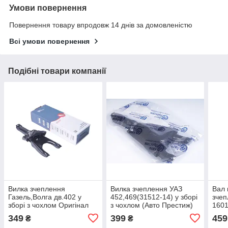
Умови повернення
Повернення товару впродовж 14 днів за домовленістю
Всі умови повернення
Подібні товари компанії
Вилка зчеплення
Вилка зчеплення УАЗ
Вал 
Газель,Волга дв.402 у
452,469(31512-14) у зборi
зчеп
зборi з чохлом Оригiнал
з чохлом (Авто Престиж)
160
(вир-во Авто Престиж) АП
3151-1601200
349
399
459
₴
₴
11-7514