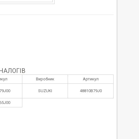
НАЛОГІВ
икул
Виробник
Артикул
79J00
SUZUKI
48810B79J0
65J00