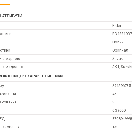
І АТРИБУТИ
к
Rider
астини
RD48810B7
Новий
астини
Оригінал
ть з маркою
Suzuki
ть з моделлю
SX4, Suzuki
УВАЛЬНИЦЬКІ ХАРАКТЕРИСТИКИ
ру
291296735
аковання
45
аковання
85
0.39000
ЗЕД
870894999
 паковання
130