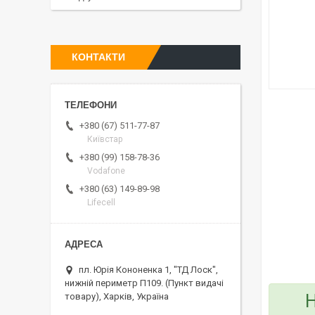
КОНТАКТИ
+380 (67) 511-77-87
Київстар
+380 (99) 158-78-36
Vodafone
+380 (63) 149-89-98
Lifecell
пл. Юрія Кононенка 1, "ТД Лоск",
нижній периметр П109. (Пункт видачі
Н
товару), Харків, Україна