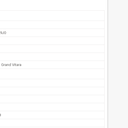
9J0
 Grand Vitara
8