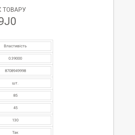
 ТОВАРУ
9J0
Властивість
0.39000
8708949998
шт.
85
45
130
Так