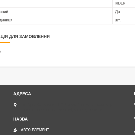
RIDER
аний
Да
диниця
шт.
ЦІЯ ДЛЯ ЗАМОВЛЕННЯ
₴
пл. Юрія Кононенка 1, "ТД Лоск", нижній периметр
П109. (Пункт видачі товару), Харків, Україна
АВТО-ЕЛЕМЕНТ