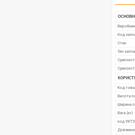
ОСНОВН
Виробни
Код запч
Стан
Тип запч
Сумісніс
Сумісніс
КОРИСТ
Код това
Висота п
Ширина п
Вага (кг)
код УКТ
Довжина