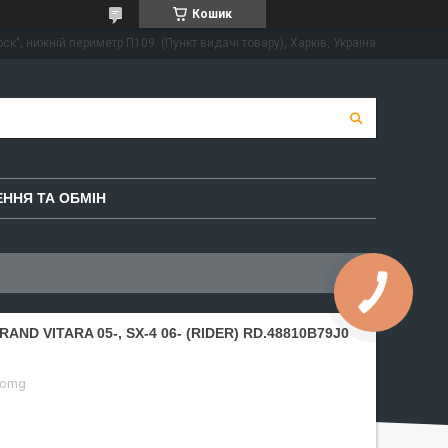
Кошик
ск", нижній периметр П109. (Пункт видачі товару), Харків, Україна
ННЯ ТА ОБМІН
AND VITARA 05-, SX-4 06- (RIDER) RD.48810B79J0
-omg