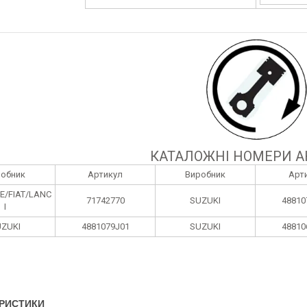
КАТАЛОЖНІ НОМЕРИ А
робник
Артикул
Виробник
Арт
E/FIAT/LANC
71742770
SUZUKI
48810
I
ZUKI
4881079J01
SUZUKI
48810
РИСТИКИ