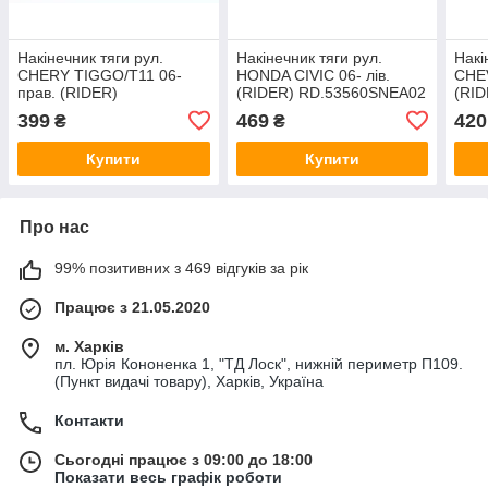
Накінечник тяги рул.
Накінечник тяги рул.
Накі
CHERY TIGGO/T11 06-
HONDA CIVIC 06- лів.
CHEV
прав. (RIDER)
(RIDER) RD.53560SNEA02
(RID
RD.T113401060
399
469
420
₴
₴
Купити
Купити
Про нас
99% позитивних з 469 відгуків за рік
Працює з 21.05.2020
м. Харків
пл. Юрія Кононенка 1, "ТД Лоск", нижній периметр П109.
(Пункт видачі товару), Харків, Україна
Контакти
Сьогодні працює з 09:00 до 18:00
Показати весь графік роботи