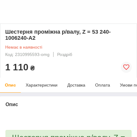
Шестерня проміжна р/валу, Z = 53 240-
1006240-А2
Немає в наявності
Код: 2310995593-omg
Роздріб
1 110
₴
Опис
Характеристики
Доставка
Оплата
Умови п
Опис
bvd_ggl