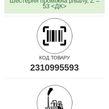
Шестерня проміжна р/валу, Z =
53 <ДК>
КОД ТОВАРУ
2310995593