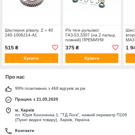
Шестерня р/валу, Z = 40
Р/к тяги рульової
Шест
240-1006214-А1
ГАЗ-53,3307 (на 2 пальцi,
втор
повний) ПРЕМИУМ
МАЗ 
53А-3003008
(АВТ
515
375
1 9
₴
₴
170
Купити
Купити
Про нас
99% позитивних з 468 відгуків за рік
Працює з 21.05.2020
м. Харків
пл. Юрія Кононенка 1, "ТД Лоск", нижній периметр П109.
(Пункт видачі товару), Харків, Україна
Контакти