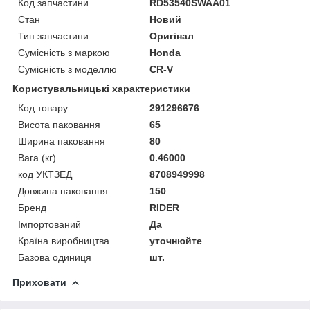
Код запчастини
RD53540SWAA01
Стан
Новий
Тип запчастини
Оригінал
Сумісність з маркою
Honda
Сумісність з моделлю
CR-V
Користувальницькі характеристики
Код товару
291296676
Висота паковання
65
Ширина паковання
80
Вага (кг)
0.46000
код УКТЗЕД
8708949998
Довжина паковання
150
Бренд
RIDER
Імпортований
Да
Країна виробництва
уточнюйте
Базова одиниця
шт.
Приховати