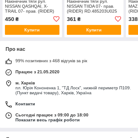
Накінечник тяги рул.
Накінечник тяги рул.
Накі
NISSAN QASHQAI, X-
NISSAN TIIDA 07- прав.
MAZD
TRAIL 07- прав. (RIDER)
(RIDER) RD.485203U025
(RI
RD.48527JD01A
450
361
338
₴
₴
Купити
Купити
Про нас
99% позитивних з 468 відгуків за рік
Працює з 21.05.2020
м. Харків
пл. Юрія Кононенка 1, "ТД Лоск", нижній периметр П109.
(Пункт видачі товару), Харків, Україна
Контакти
Сьогодні працює з 09:00 до 18:00
Показати весь графік роботи