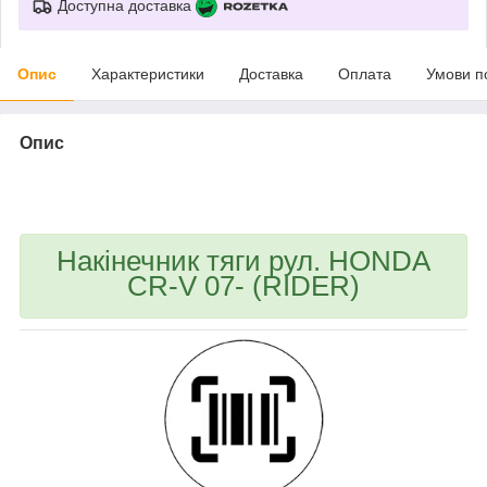
Доступна доставка
Опис
Характеристики
Доставка
Оплата
Умови п
Опис
bvd_ggl
Накінечник тяги рул. HONDA
CR-V 07- (RIDER)