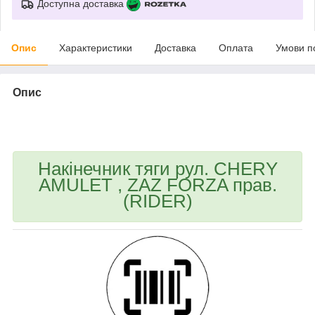
Доступна доставка
Опис
Характеристики
Доставка
Оплата
Умови п
Опис
bvd_ggl
Накінечник тяги рул. CHERY
AMULET , ZAZ FORZA прав.
(RIDER)