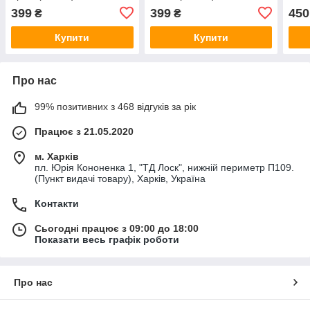
RD.T113401060
RD.A213401330BB
RD.
399
399
450
₴
₴
Купити
Купити
Про нас
99% позитивних з 468 відгуків за рік
Працює з 21.05.2020
м. Харків
пл. Юрія Кононенка 1, "ТД Лоск", нижній периметр П109.
(Пункт видачі товару), Харків, Україна
Контакти
Сьогодні працює з 09:00 до 18:00
Показати весь графік роботи
Про нас