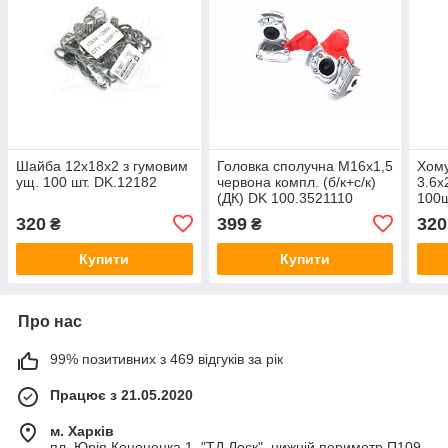
Шайба 12х18х2 з гумовим
Головка сполучна М16х1,5
Хому
ущ. 100 шт. DK.12182
червона компл. (б/к+с/к)
3.6х
(ДК) DK 100.3521110
100ш
3.6х
320
399
320
₴
₴
Купити
Купити
Про нас
99% позитивних з 469 відгуків за рік
Працює з 21.05.2020
м. Харків
пл. Юрія Кононенка 1, "ТД Лоск", нижній периметр П109.