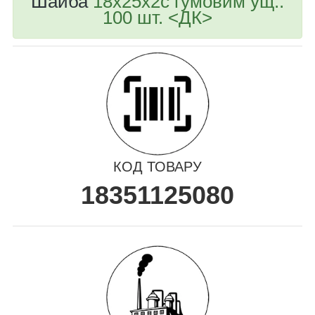
Шайба
18х25х2с гумовим ущ..
100 шт. <ДК>
КОД ТОВАРУ
18351125080