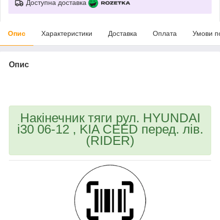
Доступна доставка
Опис
Характеристики
Доставка
Оплата
Умови п
Опис
bvd_ggl
Накінечник тяги рул. HYUNDAI
i30 06-12 , KIA CEED перед. лів.
(RIDER)