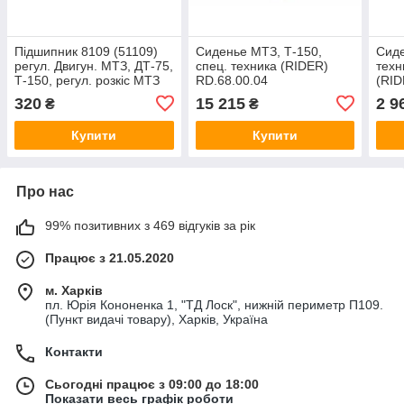
Підшипник 8109 (51109)
Сиденье МТЗ, Т-150,
Сиде
регул. Двигун. МТЗ, ДТ-75,
спец. техника (RIDER)
техн
Т-150, регул. розкіс МТЗ
RD.68.00.04
(RID
(RIDER) 8109
320
15 215
2 9
₴
₴
Купити
Купити
Про нас
99% позитивних з 469 відгуків за рік
Працює з 21.05.2020
м. Харків
пл. Юрія Кононенка 1, "ТД Лоск", нижній периметр П109.
(Пункт видачі товару), Харків, Україна
Контакти
Сьогодні працює з 09:00 до 18:00
Показати весь графік роботи