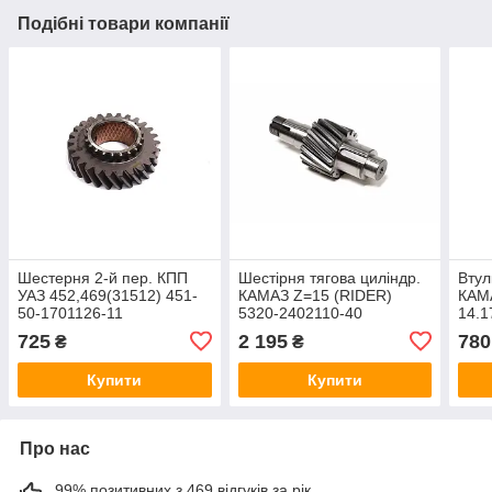
Подібні товари компанії
Шестерня 2-й пер. КПП
Шестірня тягова циліндр.
Втул
УАЗ 452,469(31512) 451-
КАМАЗ Z=15 (RIDER)
КАМ
50-1701126-11
5320-2402110-40
14.1
725
2 195
780
₴
₴
Купити
Купити
Про нас
99% позитивних з 469 відгуків за рік