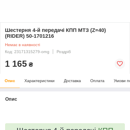
Шестерня 4-й передачі КПП МТЗ (Z=40)
(RIDER) 50-1701216
Немає в наявності
Код: 23171315279-omg
Роздріб
1 165
₴
Опис
Характеристики
Доставка
Оплата
Умови п
Опис
bvd_ggl