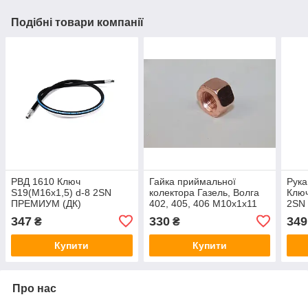
Подібні товари компанії
РВД 1610 Ключ
Гайка приймальної
Рука
S19(M16x1,5) d-8 2SN
колектора Газель, Волга
Ключ
ПРЕМИУМ (ДК)
402, 405, 406 М10х1х11
2SN
Н.036.81.1610 2SN
ключ 17 омедн. Авто
Н.03
347
330
349
₴
₴
Престиж 292765-П2
Купити
Купити
Про нас