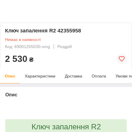
Ключ запалення R2 42355958
Немає в наявності
Код: 69001255030-omg
Роздріб
2 530
₴
Опис
Характеристики
Доставка
Оплата
Умови п
Опис
bvd_ggl
Ключ запалення R2