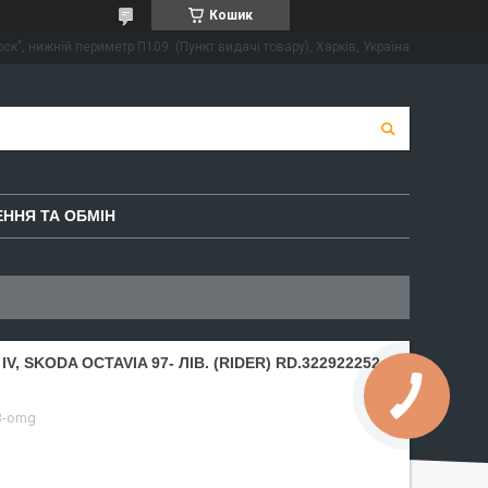
Кошик
ск", нижній периметр П109. (Пункт видачі товару), Харків, Україна
ННЯ ТА ОБМІН
V, SKODA OCTAVIA 97- ЛІВ. (RIDER) RD.322922252
3-omg