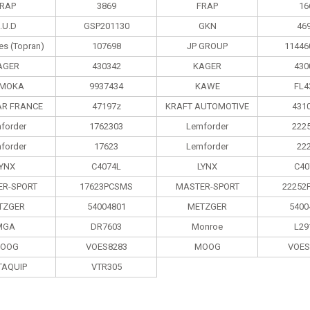
RAP
3869
FRAP
16
.U.D
GSP201130
GKN
46
es (Topran)
107698
JP GROUP
11446
AGER
430342
KAGER
430
MOKA
9937434
KAWE
FL4
R FRANCE
47197z
KRAFT AUTOMOTIVE
431
forder
1762303
Lemforder
222
forder
17623
Lemforder
22
LYNX
C4074L
LYNX
C40
R-SPORT
17623PCSMS
MASTER-SPORT
22252
TZGER
54004801
METZGER
5400
MGA
DR7603
Monroe
L29
OOG
VOES8283
MOOG
VOES
AQUIP
VTR305