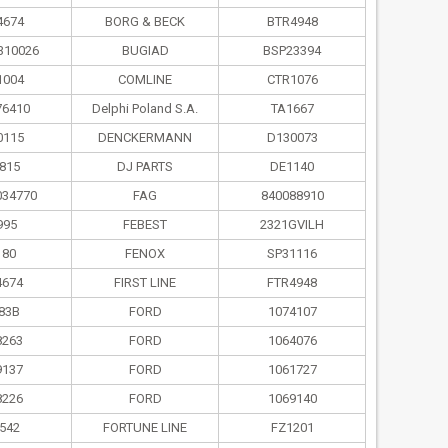
4674
BORG & BECK
BTR4948
310026
BUGIAD
BSP23394
1004
COMLINE
CTR1076
76410
Delphi Poland S.А.
TA1667
0115
DENCKERMANN
D130073
815
DJ PARTS
DE1140
034770
FAG
840088910
995
FEBEST
2321GVILH
180
FENOX
SP31116
4674
FIRST LINE
FTR4948
83B
FORD
1074107
8263
FORD
1064076
9137
FORD
1061727
8226
FORD
1069140
542
FORTUNE LINE
FZ1201