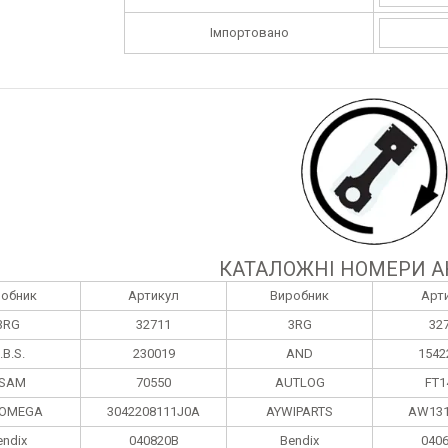
Імпортовано
КАТАЛОЖНІ НОМЕРИ А
робник
Артикул
Виробник
Арт
3RG
32711
3RG
32
.B.S.
230019
AND
1542
SAM
70550
AUTLOG
FT1
OMEGA
3042208111J0A
AYWIPARTS
AW131
endix
040820B
Bendix
040