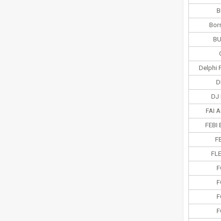
B
Bor
BU
Delphi 
D
DJ
FAI A
FEBI 
F
FL
F
F
F
F