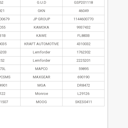
62
G.U.D
GSP201118
921
GKN
46049
00679
JP GROUP
1144600770
055
KAMOKA
9937432
31B
KAWE
FL883B
0035
KRAFT AUTOMOTIVE
4310032
5203
Lemforder
1762302
252
Lemforder
2225201
73L
MAPCO
59895
PCSMS
MAXGEAR
690190
4901
MGA
DR8472
122
Monroe
L29126
1507
MOOG
SKES0411