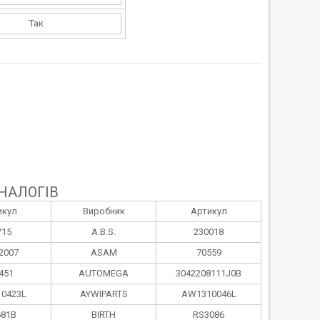
Так
НАЛОГІВ
икул
Виробник
Артикул
715
A.B.S.
230018
2007
ASAM
70559
451
AUTOMEGA
3042208111J0B
0423L
AYWIPARTS
AW1310046L
681B
BIRTH
RS3086