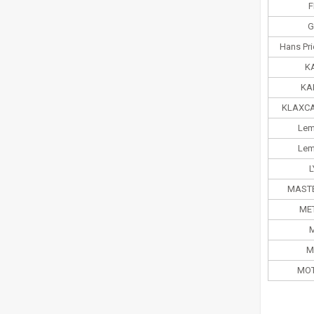
F
G
Hans Pri
K
KA
KLAXCA
Lem
Lem
MASTE
ME
M
MOT