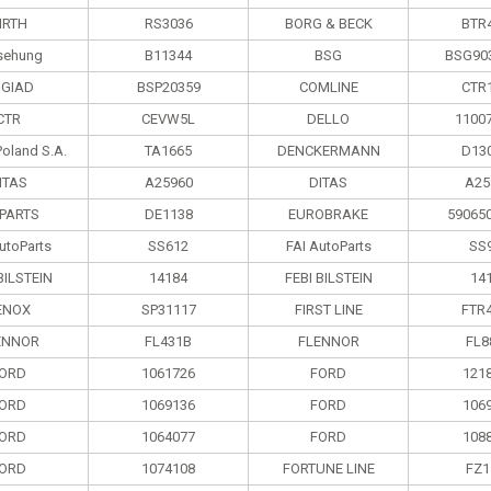
IRTH
RS3036
BORG & BECK
BTR
sehung
B11344
BSG
BSG90
GIAD
BSP20359
COMLINE
CTR
CTR
CEVW5L
DELLO
1100
Poland S.А.
TA1665
DENCKERMANN
D13
ITAS
A25960
DITAS
A25
 PARTS
DE1138
EUROBRAKE
59065
utoParts
SS612
FAI AutoParts
SS
BILSTEIN
14184
FEBI BILSTEIN
14
ENOX
SP31117
FIRST LINE
FTR
ENNOR
FL431B
FLENNOR
FL8
ORD
1061726
FORD
121
ORD
1069136
FORD
106
ORD
1064077
FORD
108
ORD
1074108
FORTUNE LINE
FZ1