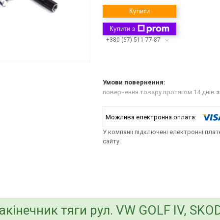
Купити
Купити з
+380 (67) 511-77-87
повернення товару протягом 14 днів
з
У компанії підключені електронні пла
сайту.
bvd_ggl
акінечник тяги рул. VW GOLF IV, SKOD