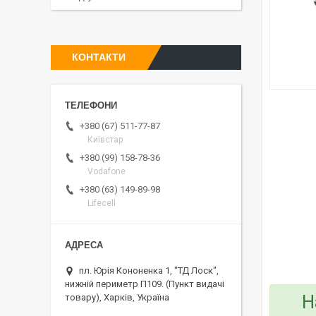
КОНТАКТИ
+380 (67) 511-77-87
Київстар
+380 (99) 158-78-36
Vodafone
+380 (63) 149-89-98
Lifecell
пл. Юрія Кононенка 1, "ТД Лоск",
нижній периметр П109. (Пункт видачі
Н
товару), Харків, Україна