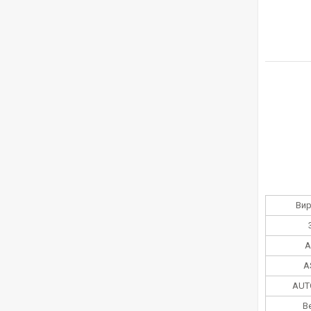
Ви
A
A
AUT
B