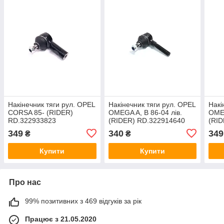
Накінечник тяги рул. OPEL
Накінечник тяги рул. OPEL
Накі
CORSA 85- (RIDER)
OMEGA A, B 86-04 лів.
OMEG
RD.322933823
(RIDER) RD.322914640
(RID
349
340
349
₴
₴
Купити
Купити
Про нас
99% позитивних з 469 відгуків за рік
Працює з 21.05.2020