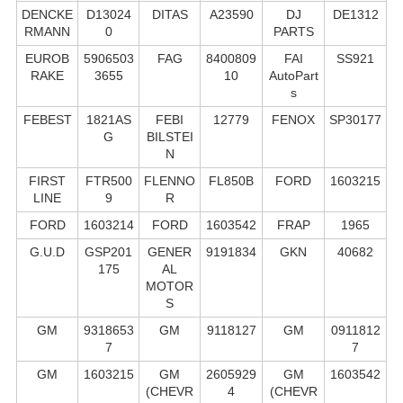
DENCKE
D13024
DITAS
A23590
DJ
DE1312
RMANN
0
PARTS
EUROB
5906503
FAG
8400809
FAI
SS921
RAKE
3655
10
AutoPart
s
FEBEST
1821AS
FEBI
12779
FENOX
SP30177
G
BILSTEI
N
FIRST
FTR500
FLENNO
FL850B
FORD
1603215
LINE
9
R
FORD
1603214
FORD
1603542
FRAP
1965
G.U.D
GSP201
GENER
9191834
GKN
40682
175
AL
MOTOR
S
GM
9318653
GM
9118127
GM
0911812
7
7
GM
1603215
GM
2605929
GM
1603542
(CHEVR
4
(CHEVR