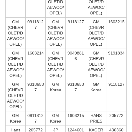
OLET/D
OLET/D
AEWOO/
AEWOO/
OPEL)
OPEL)
GM
0911812
GM
9118127
GM
1603215
(CHEVR
7
(CHEVR
(CHEVR
OLET/D
OLET/D
OLET/D
AEWOO/
AEWOO/
AEWOO/
OPEL)
OPEL)
OPEL)
GM
1603214
GM
9049881
GM
9191834
(CHEVR
(CHEVR
6
(CHEVR
OLET/D
OLET/D
OLET/D
AEWOO/
AEWOO/
AEWOO/
OPEL)
OPEL)
OPEL)
GM
9318653
GM
9318653
GM
9118127
(CHEVR
7
Korea
7
Korea
OLET/D
AEWOO/
OPEL)
GM
0911812
GM
1603215
HANS
205772
Korea
7
Korea
PRIES
Hans
205772
JP
1244601
KAGER
430360