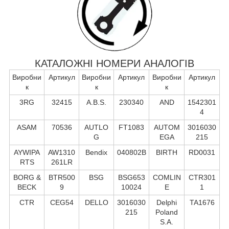
КАТАЛОЖНІ НОМЕРИ АНАЛОГІВ
Виробни
Артикул
Виробни
Артикул
Виробни
Артикул
к
к
к
3RG
32415
A.B.S.
230340
AND
1542301
4
ASAM
70536
AUTLO
FT1083
AUTOM
3016030
G
EGA
215
AYWIPA
AW1310
Bendix
040802B
BIRTH
RD0031
RTS
261LR
BORG &
BTR500
BSG
BSG653
COMLIN
CTR301
BECK
9
10024
E
1
CTR
CEG54
DELLO
3016030
Delphi
TA1676
215
Poland
S.А.