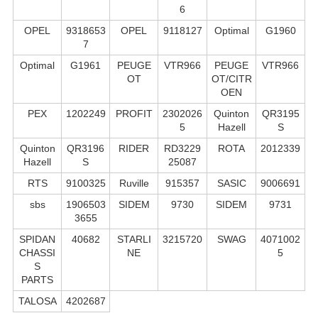
6
OPEL
9318653
OPEL
9118127
Optimal
G1960
7
Optimal
G1961
PEUGE
VTR966
PEUGE
VTR966
OT
OT/CITR
OEN
PEX
1202249
PROFIT
2302026
Quinton
QR3195
5
Hazell
S
Quinton
QR3196
RIDER
RD3229
ROTA
2012339
Hazell
S
25087
RTS
9100325
Ruville
915357
SASIC
9006691
sbs
1906503
SIDEM
9730
SIDEM
9731
3655
SPIDAN
40682
STARLI
3215720
SWAG
4071002
CHASSI
NE
5
S
PARTS
TALOSA
4202687