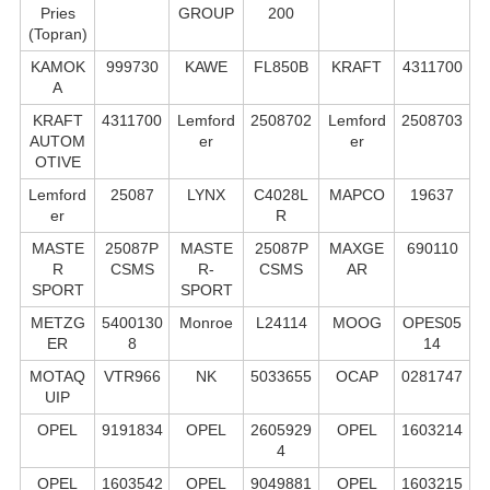
Pries
GROUP
200
(Topran)
KAMOK
999730
KAWE
FL850B
KRAFT
4311700
A
KRAFT
4311700
Lemford
2508702
Lemford
2508703
AUTOM
er
er
OTIVE
Lemford
25087
LYNX
C4028L
MAPCO
19637
er
R
MASTE
25087P
MASTE
25087P
MAXGE
690110
R
CSMS
R-
CSMS
AR
SPORT
SPORT
METZG
5400130
Monroe
L24114
MOOG
OPES05
ER
8
14
MOTAQ
VTR966
NK
5033655
OCAP
0281747
UIP
OPEL
9191834
OPEL
2605929
OPEL
1603214
4
OPEL
1603542
OPEL
9049881
OPEL
1603215