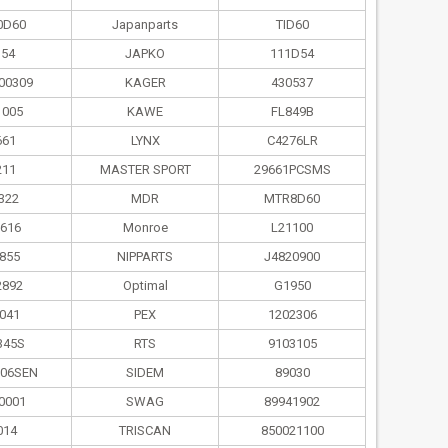
0D60
Japanparts
TID60
D54
JAPKO
111D54
00309
KAGER
430537
1005
KAWE
FL849B
661
LYNX
C4276LR
211
MASTER SPORT
29661PCSMS
322
MDR
MTR8D60
616
Monroe
L21100
855
NIPPARTS
J4820900
2892
Optimal
G1950
041
PEX
1202306
345S
RTS
9103105
006SEN
SIDEM
89030
0001
SWAG
89941902
014
TRISCAN
850021100