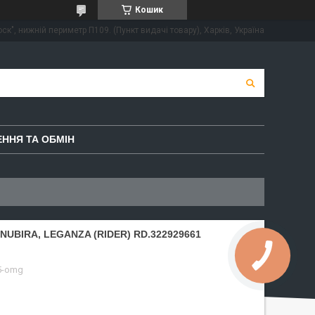
Кошик
ск", нижній периметр П109. (Пункт видачі товару), Харків, Україна
ННЯ ТА ОБМІН
UBIRA, LEGANZA (RIDER) RD.322929661
5-omg