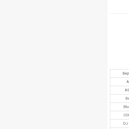
Ви
A
AS
B
Blu
CO
DJ