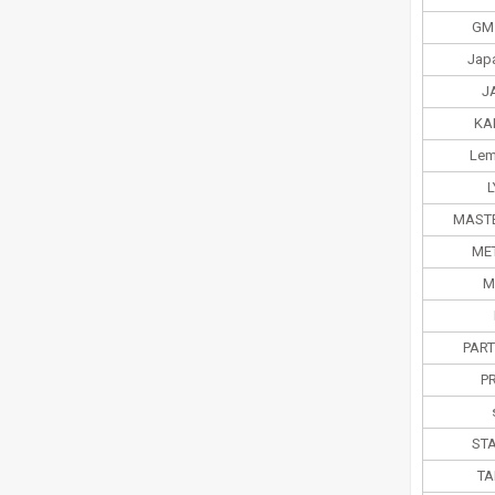
GM
Jap
J
KA
Lem
MASTE
ME
M
PAR
P
ST
TA