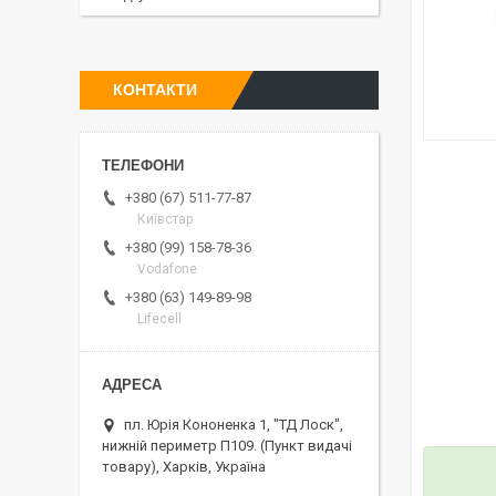
КОНТАКТИ
+380 (67) 511-77-87
Київстар
+380 (99) 158-78-36
Vodafone
+380 (63) 149-89-98
Lifecell
пл. Юрія Кононенка 1, "ТД Лоск",
нижній периметр П109. (Пункт видачі
товару), Харків, Україна