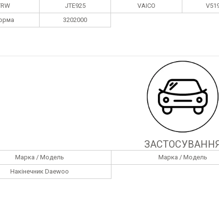
TRW
JTE925
VAICO
V51
орма
3202000
ЗАСТОСУВАНН
Марка / Модель
Марка / Модель
Накінечник Daewoo