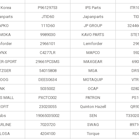
 Korea
P96129753
IPS Parts
ITR1
anparts
JTID60
Japanparts
TI
APKO
111D60
JP GROUP
32446
MOKA
9989030
KAVO PARTS
STE
forder
2966101
Lemforder
29
LYNX
C4277LR
MAPCO
59
R-SPORT
29661PCSMS
MAXGEAR
690
TZGER
54015808
MGA
DR5
OOG
DEES0634
MOTAQUIP
VTR
NK
5035002
OCAP
028
TS MALL
PXCTC002
PATRON
PS1
ROFIT
23020055
Quinton Hazell
QR9
sbs
19065035002
SEN
T3302
ARLINE
7020720
SWAG
8971
LOSA
4204100
Torque
RD