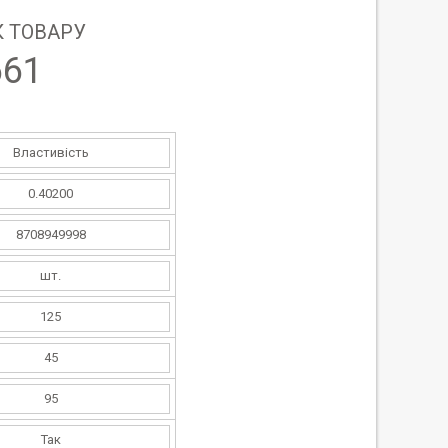
 ТОВАРУ
661
Властивість
0.40200
8708949998
шт.
125
45
95
Так