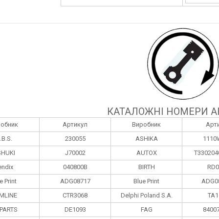
КАТАЛОЖНІ НОМЕРИ А
робник
Артикул
Виробник
Арт
.B.S.
230055
ASHIKA
1110
HUKI
J70002
AUTOX
T33020
endix
040800B
BIRTH
RD0
e Print
ADG08717
Blue Print
ADG0
MLINE
CTR3068
Delphi Poland S.А.
TA1
 PARTS
DE1093
FAG
8400