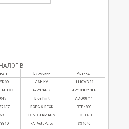
НАЛОГІВ
икул
Виробник
Артикул
WD60
ASHIKA
1110WD54
40AUTOX
AYWIPARTS
AW1310291LR
045
Blue Print
ADG08711
87127
BORG & BECK
BTR4802
693
DENCKERMANN
D130020
78310
FAI AutoParts
SS1040