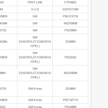
502
FIRST LINE
FTR4802
44
G.U.D
GSP201289
05809
GM
P96129753
46586
GM
96205808
9753
GM
P520889
GM
46586
(CHEVROLET/DAEWOO
520889
/OPEL)
GM
05809
(CHEVROLET/DAEWOO
P520262
/OPEL)
GM
0889
(CHEVROLET/DAEWOO
96205808
/OPEL)
9753
GM Korea
520889
05809
GM Korea
P93740710
0262
GM Korea
P520889