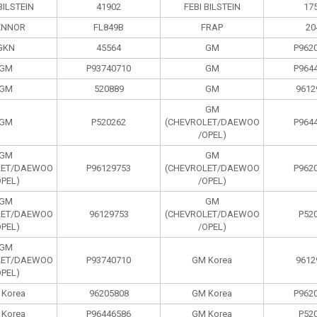
BILSTEIN
41902
FEBI BILSTEIN
17
ENNOR
FL849B
FRAP
20
GKN
45564
GM
P962
GM
P93740710
GM
P964
GM
520889
GM
9612
GM
GM
P520262
(CHEVROLET/DAEWOO
P964
/OPEL)
GM
GM
LET/DAEWOO
P96129753
(CHEVROLET/DAEWOO
P962
OPEL)
/OPEL)
GM
GM
LET/DAEWOO
96129753
(CHEVROLET/DAEWOO
P52
OPEL)
/OPEL)
GM
LET/DAEWOO
P93740710
GM Korea
9612
OPEL)
 Korea
96205808
GM Korea
P962
 Korea
P96446586
GM Korea
P52