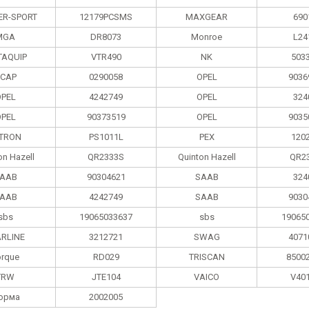
R-SPORT
12179PCSMS
MAXGEAR
690
MGA
DR8073
Monroe
L24
AQUIP
VTR490
NK
503
CAP
0290058
OPEL
9036
PEL
4242749
OPEL
324
PEL
90373519
OPEL
9035
TRON
PS1011L
PEX
120
on Hazell
QR2333S
Quinton Hazell
QR2
AAB
90304621
SAAB
324
AAB
4242749
SAAB
9030
sbs
19065033637
sbs
19065
ARLINE
3212721
SWAG
4071
orque
RD029
TRISCAN
8500
TRW
JTE104
VAICO
V40
орма
2002005