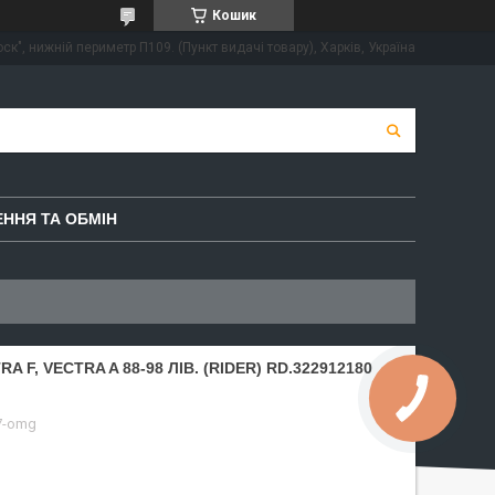
Кошик
ск", нижній периметр П109. (Пункт видачі товару), Харків, Україна
ННЯ ТА ОБМІН
 F, VEСTRA A 88-98 ЛІВ. (RIDER) RD.322912180
7-omg