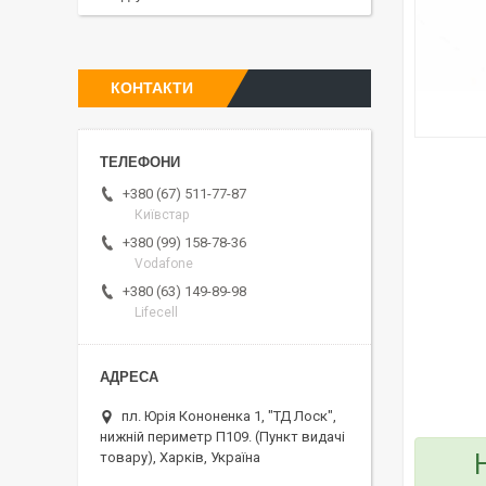
КОНТАКТИ
+380 (67) 511-77-87
Київстар
+380 (99) 158-78-36
Vodafone
+380 (63) 149-89-98
Lifecell
пл. Юрія Кононенка 1, "ТД Лоск",
нижній периметр П109. (Пункт видачі
товару), Харків, Україна