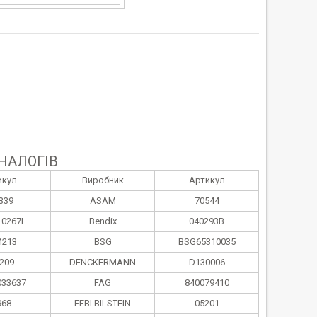
НАЛОГІВ
икул
Виробник
Артикул
339
ASAM
70544
0267L
Bendix
040293B
4213
BSG
BSG65310035
209
DENCKERMANN
D130006
033637
FAG
840079410
968
FEBI BILSTEIN
05201