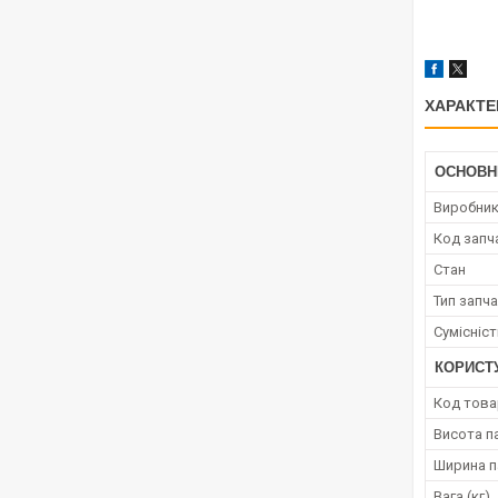
ХАРАКТЕ
ОСНОВН
Виробни
Код запч
Стан
Тип запч
Сумісніс
КОРИСТ
Код това
Висота п
Ширина п
Вага (кг)