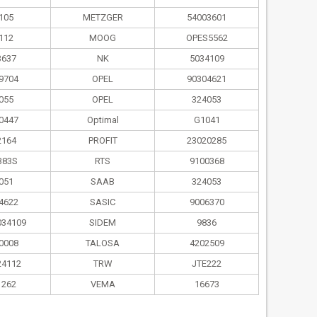
105
METZGER
54003601
112
MOOG
OPES5562
3637
NK
5034109
9704
OPEL
90304621
055
OPEL
324053
0447
Optimal
G1041
2164
PROFIT
23020285
383S
RTS
9100368
051
SAAB
324053
4622
SASIC
9006370
034109
SIDEM
9836
0008
TALOSA
4202509
24112
TRW
JTE222
1262
VEMA
16673