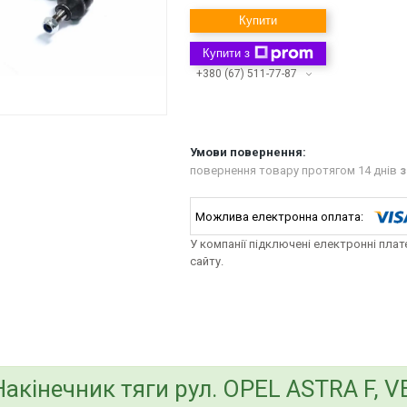
Купити
Купити з
+380 (67) 511-77-87
повернення товару протягом 14 днів
з
У компанії підключені електронні пла
сайту.
bvd_ggl
Накінечник тяги рул. OPEL ASTRA F, V