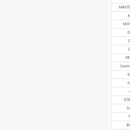
MASTE
MOT
O
O
O
PA
Quint
S
S
ST
T
Ф