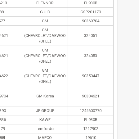
4213
FLENNOR
FL930B
88
G.U.D
GSP201170
577
GM
90369704
GM
4621
(CHEVROLET/DAEWOO
324051
/OPEL)
GM
4621
(CHEVROLET/DAEWOO
324053
/OPEL)
GM
4622
(CHEVROLET/DAEWOO
90350447
/OPEL)
9704
GM Korea
90304621
390
JP GROUP
1244600770
836
KAWE
FL930B
179
Lemforder
1217902
88L
MAPCO
19610