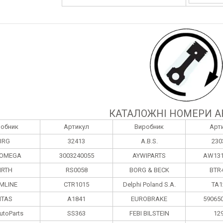
КАТАЛОЖНІ НОМЕРИ А
робник
Артикул
Виробник
Арт
3RG
32413
A.B.S.
230
OMEGA
3003240055
AYWIPARTS
AW131
IRTH
RS0058
BORG & BECK
BTR
MLINE
CTR1015
Delphi Poland S.А.
TA1
ITAS
A1841
EUROBRAKE
59065
utoParts
SS363
FEBI BILSTEIN
12