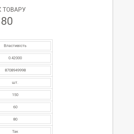
 ТОВАРУ
180
Властивість
0.42000
8708949998
шт.
150
60
80
Так