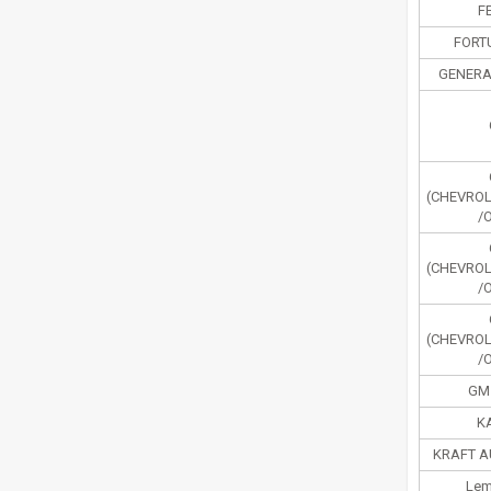
F
FORT
GENERA
(CHEVRO
/
(CHEVRO
/
(CHEVRO
/
GM
K
KRAFT A
Lem