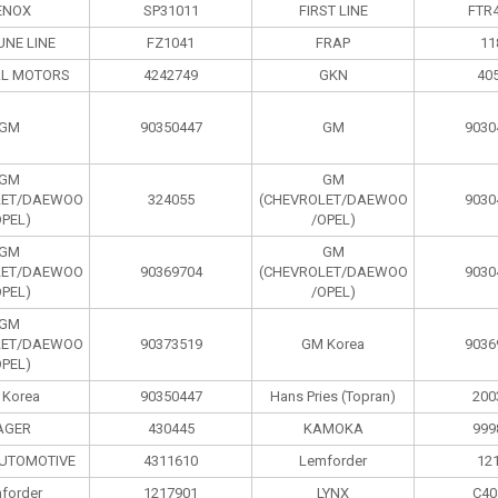
ENOX
SP31011
FIRST LINE
FTR
UNE LINE
FZ1041
FRAP
11
L MOTORS
4242749
GKN
40
GM
90350447
GM
9030
GM
GM
LET/DAEWOO
324055
(CHEVROLET/DAEWOO
9030
OPEL)
/OPEL)
GM
GM
LET/DAEWOO
90369704
(CHEVROLET/DAEWOO
9030
OPEL)
/OPEL)
GM
LET/DAEWOO
90373519
GM Korea
9036
OPEL)
 Korea
90350447
Hans Pries (Topran)
200
AGER
430445
KAMOKA
999
UTOMOTIVE
4311610
Lemforder
12
forder
1217901
LYNX
C40