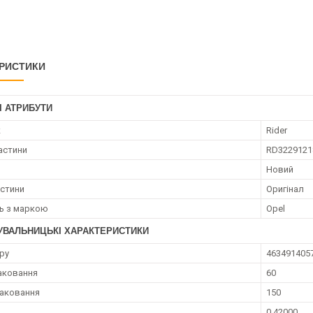
РИСТИКИ
І АТРИБУТИ
к
Rider
астини
RD3229121
Новий
астини
Оригінал
ть з маркою
Opel
УВАЛЬНИЦЬКІ ХАРАКТЕРИСТИКИ
ру
463491405
аковання
60
аковання
150
0.42000