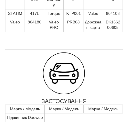
y
STATIM
417L
Torque
KTP001
Valeo
804108
Valeo
804180
Valeo
PRB08
Дорожна
DK1662
PHC
я карта
00605
ЗАСТОСУВАННЯ
Марка / Модель
Марка / Модель
Марка / Модель
Підшипник Daewoo