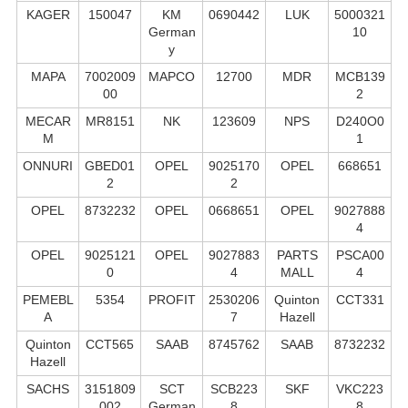
KAGER
150047
KM
0690442
LUK
5000321
German
10
y
MAPA
7002009
MAPCO
12700
MDR
MCB139
00
2
MECAR
MR8151
NK
123609
NPS
D240O0
M
1
ONNURI
GBED01
OPEL
9025170
OPEL
668651
2
2
OPEL
8732232
OPEL
0668651
OPEL
9027888
4
OPEL
9025121
OPEL
9027883
PARTS
PSCA00
0
4
MALL
4
PEMEBL
5354
PROFIT
2530206
Quinton
CCT331
A
7
Hazell
Quinton
CCT565
SAAB
8745762
SAAB
8732232
Hazell
SACHS
3151809
SCT
SCB223
SKF
VKC223
002
German
8
8