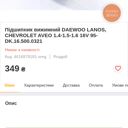
КНОПКА
ЗВ'ЯЗКУ
Підшипник вижимний DAEWOO LANOS,
CHEVROLET AVEO 1.4-1.5-1.6 16V 95-
DK.16.500.0321
Немає в наявності
Код: 4616878181-omg
Роздріб
349
₴
Опис
Характеристики
Доставка
Оплата
Умови п
Опис
bvd_ggl