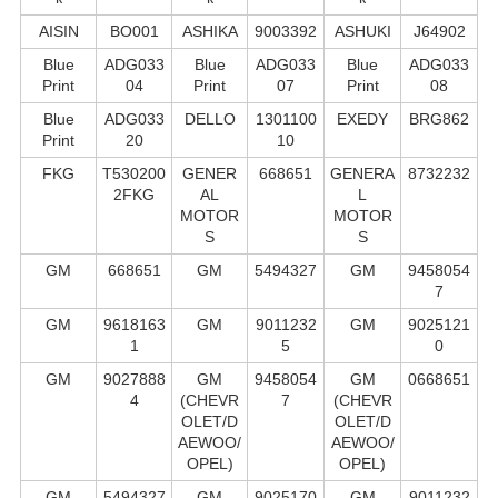
AISIN
BO001
ASHIKA
9003392
ASHUKI
J64902
Blue
ADG033
Blue
ADG033
Blue
ADG033
Print
04
Print
07
Print
08
Blue
ADG033
DELLO
1301100
EXEDY
BRG862
Print
20
10
FKG
T530200
GENER
668651
GENERA
8732232
2FKG
AL
L
MOTOR
MOTOR
S
S
GM
668651
GM
5494327
GM
9458054
7
GM
9618163
GM
9011232
GM
9025121
1
5
0
GM
9027888
GM
9458054
GM
0668651
4
(CHEVR
7
(CHEVR
OLET/D
OLET/D
AEWOO/
AEWOO/
OPEL)
OPEL)
GM
5494327
GM
9025170
GM
9011232