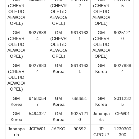
(CHEVR
(CHEVR
2
(CHEVR
5
OLET/D
OLET/D
OLET/D
AEWOO/
AEWOO/
AEWOO/
OPEL)
OPEL)
OPEL)
GM
9027888
GM
9618163
GM
9025121
(CHEVR
4
(CHEVR
1
(CHEVR
0
OLET/D
OLET/D
OLET/D
AEWOO/
AEWOO/
AEWOO/
OPEL)
OPEL)
OPEL)
GM
9027883
GM
9618163
GM
9027888
(CHEVR
4
Korea
1
Korea
4
OLET/D
AEWOO/
OPEL)
GM
9458054
GM
668651
GM
9011232
Korea
7
Korea
Korea
5
GM
5494327
GM
9025121
Japanpa
CFW01
Korea
Korea
0
rts
Japanpa
JCFW01
JAPKO
90392
JP
1230300
rts
GROUP
300