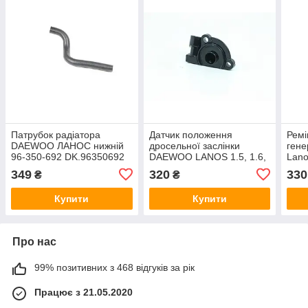
Патрубок радіатора
Датчик положення
Ремі
DAEWOO ЛАНОС нижній
дросельної заслінки
ген
96-350-692 DK.96350692
DAEWOO LANOS 1.5, 1.6,
Lano
AVEO 1.5, LACETTI 1.8
1.4 
349
320
330
₴
₴
94580175
AUR
Купити
Купити
Про нас
99% позитивних з 468 відгуків за рік
Працює з 21.05.2020