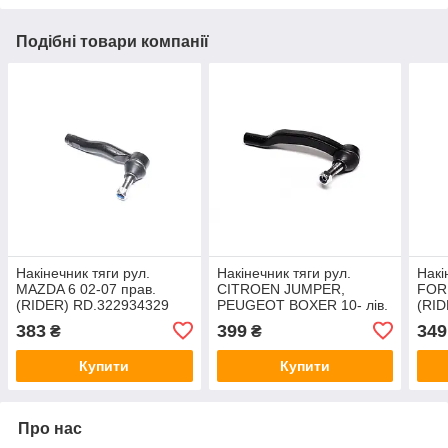
Подібні товари компанії
Накінечник тяги рул.
Накінечник тяги рул.
Накі
MAZDA 6 02-07 прав.
CITROEN JUMPER,
FOR
(RIDER) RD.322934329
PEUGEOT BOXER 10- лів.
(RID
(RIDER) RD.322932193
383
399
349
₴
₴
Купити
Купити
Про нас