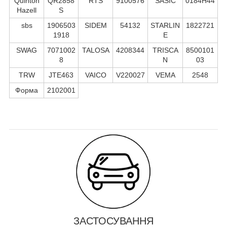
Quinton
QR2858
RTS
9100576
SASIC
0184H44
Hazell
S
sbs
1906503
SIDEM
54132
STARLIN
1822721
1918
E
SWAG
7071002
TALOSA
4208344
TRISCA
8500101
8
N
03
TRW
JTE463
VAICO
V220027
VEMA
2548
Форма
2102001
ЗАСТОСУВАННЯ