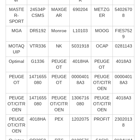
MASTE
24534P
MAXGE
690204
METZG
5402670
R-
CSMS
AR
ER
8
SPORT
MGA
DR5192
Monroe
L10103
MOOG
FIES752
9
MOTAQ
VTR336
NK
5031918
OCAP
0281143
UIP
Optimal
G1336
PEUGE
4018HA
PEUGE
4018A3
OT
OT
PEUGE
1471655
PEUGE
0000401
PEUGE
0000401
OT
080
OT
8A3
OT/CITR
8A3
OEN
PEUGE
1471655
PEUGE
1306716
PEUGE
4018A3
OT/CITR
080
OT/CITR
080
OT/CITR
OEN
OEN
OEN
PEUGE
4018HA
PEX
1202075
PROFIT
2302013
OT/CITR
8
OEN