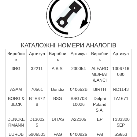
КАТАЛОЖНІ НОМЕРИ АНАЛОГІВ
Виробни
Артикул
Виробни
Артикул
Виробни
Артикул
к
к
к
3RG
32211
A.B.S.
230054
ALFARO
1306716
ME/FIAT
080
/LANCI
ASAM
70561
Bendix
040652B
BIRTH
RD1143
BORG &
BTR472
BSG
BSG703
Delphi
TA1671
BECK
8
10026
Poland
S.А.
DENCKE
D13002
DITAS
A22105
EP
T333300
RMANN
5
5EP
EUROB
5906503
FAG
8400926
FAI
SS653