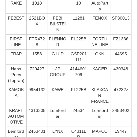
RAKE
1918
10
AutoPart
s
FEBEST
2521BO
FEBI
11281
FENOX
SP30013
X
BILSTEI
N
FIRST
FTR472
FLENNO
FL225B
FORTU
FZ1336
LINE
8
R
NE LINE
FRAP
1553
G.U.D
GSP201
GKN
44695
111
Hans
720427
JP
4144601
KAGER
430348
Pries
GROUP
709
(Topran)
KAMOK
9954132
KAWE
FL225B
KLAXCA
47232z
A
R
FRANCE
KRAFT
4313305
Lemford
24534
Lemford
2453402
AUTOM
er
er
OTIVE
Lemford
2453401
LYNX
C4311L
MAPCO
19447
er
R