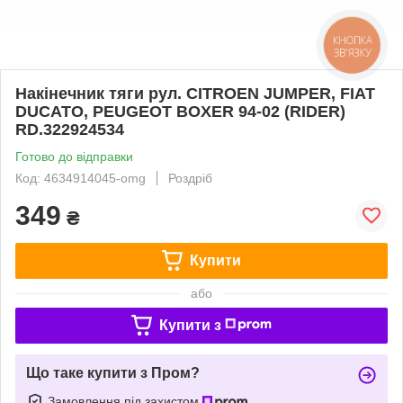
КНОПКА
ЗВ'ЯЗКУ
Накінечник тяги рул. CITROEN JUMPER, FIAT
DUCATO, PEUGEOT BOXER 94-02 (RIDER)
RD.322924534
Готово до відправки
Код: 4634914045-omg
Роздріб
349
₴
Купити
або
Купити з
Що таке купити з Пром?
Замовлення під захистом