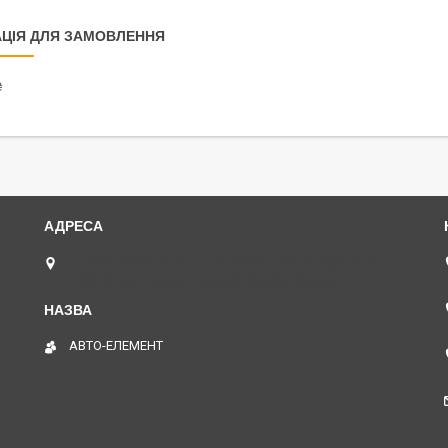
ЦІЯ ДЛЯ ЗАМОВЛЕННЯ
₴
пл. Юрія Кононенка 1, "ТД Лоск", нижній периметр
П109. (Пункт видачі товару), Харків, Україна
АВТО-ЕЛЕМЕНТ