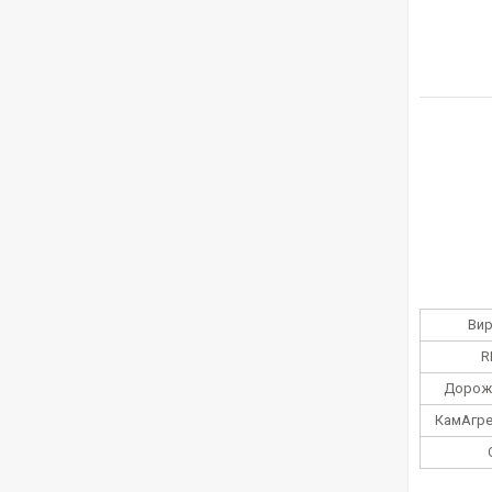
Ви
R
Дорож
КамАгре