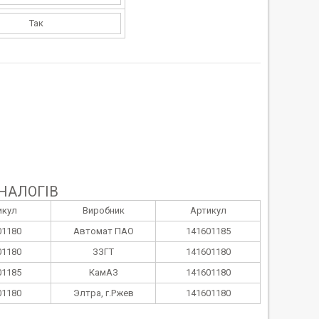
Так
НАЛОГІВ
икул
Виробник
Артикул
01180
Автомат ПАО
141601185
01180
ЗЗГТ
141601180
01185
КамАЗ
141601180
01180
Элтра, г.Ржев
141601180