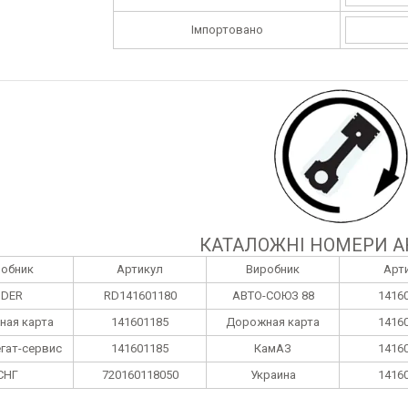
Імпортовано
КАТАЛОЖНІ НОМЕРИ А
робник
Артикул
Виробник
Арт
IDER
RD141601180
АВТО-СОЮЗ 88
1416
ная карта
141601185
Дорожная карта
1416
гат-сервис
141601185
КамАЗ
1416
СНГ
720160118050
Украина
1416