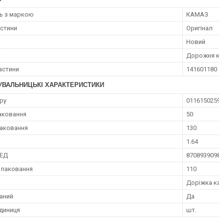
ть з маркою
КАМАЗ
астини
Оригінал
Новий
к
Дорожня к
астини
141601180
УВАЛЬНИЦЬКІ ХАРАКТЕРИСТИКИ
ру
011615025
аковання
50
аковання
130
1.64
ЗЕД
870893909
 паковання
110
Доріжка к
аний
Да
диниця
шт.