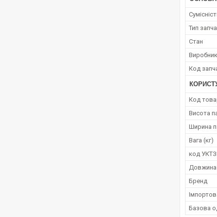
Сумісніс
Тип запч
Стан
Виробни
Код запч
КОРИСТ
Код това
Висота п
Ширина п
Вага (кг)
код УКТ
Довжина
Бренд
Імпортов
Базова о