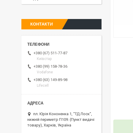
КОНТАКТИ
+380 (67) 511-77-87
Київстар
+380 (99) 158-78-36
Vodafone
+380 (63) 149-89-98
Lifecell
пл. Юрія Кононенка 1, "ТД Лоск",
нижній периметр П109. (Пункт видачі
товару), Харків, Україна