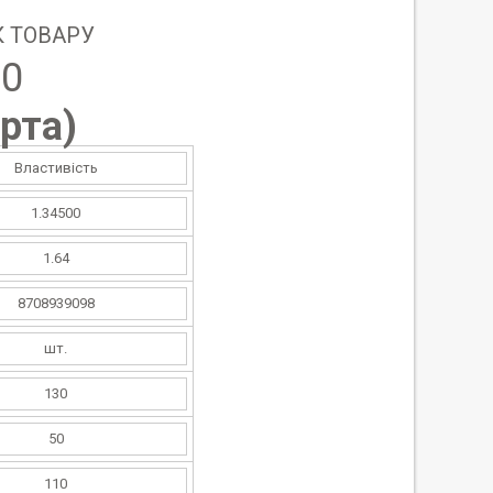
 ТОВАРУ
80
рта
)
Властивість
1.34500
1.64
8708939098
шт.
130
50
110