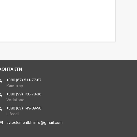
+380 (67) 511-77-87
Київстар
+380 (99) 158-78-36
Vodafone
+380 (63) 149-89-98
Lifecell
avtoelementkh.info@gmail.com