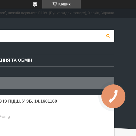
Кошик
ск", нижній периметр П109. (Пункт видачі товару), Харків, Україна
ННЯ ТА ОБМІН
З ПІДШ. У ЗБ. 14.1601180
9-omg