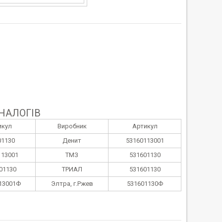
НАЛОГІВ
икул
Виробник
Артикул
01130
Денит
53160113001
113001
ТМЗ
531601130
01130
ТРИАЛ
531601130
13001Ф
Элтра, г.Ржев
531601130Ф