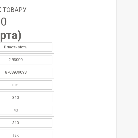
 ТОВАРУ
30
рта
)
Властивість
2.93000
8708939098
шт.
310
40
310
Так