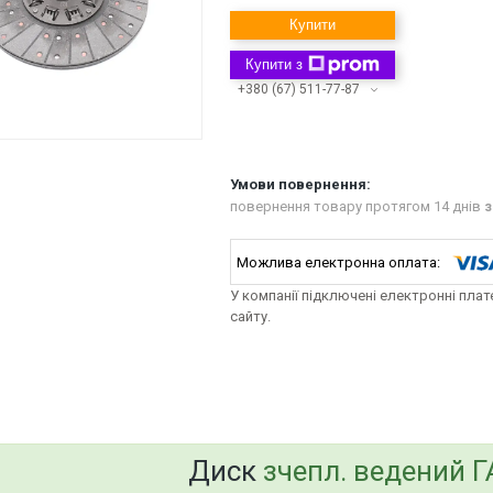
Купити
Купити з
+380 (67) 511-77-87
повернення товару протягом 14 днів
з
У компанії підключені електронні пла
сайту.
bvd_ggl
Диск
зчепл. ведений Г