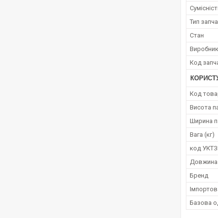
Сумісніс
Тип запч
Стан
Виробни
Код запч
КОРИСТ
Код това
Висота п
Ширина п
Вага (кг)
код УКТ
Довжина
Бренд
Імпортов
Базова о