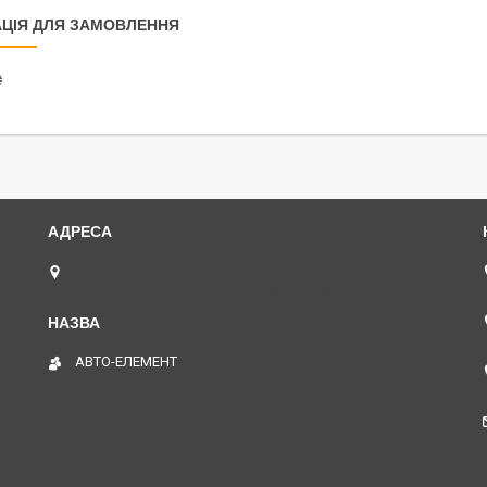
ЦІЯ ДЛЯ ЗАМОВЛЕННЯ
₴
пл. Юрія Кононенка 1, "ТД Лоск", нижній периметр
П109. (Пункт видачі товару), Харків, Україна
АВТО-ЕЛЕМЕНТ