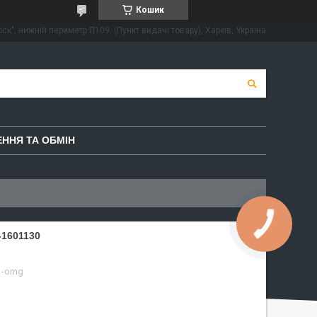
Кошик
ск", нижній периметр П109. (Пункт видачі товару), Харків, Україна
ННЯ ТА ОБМІН
-1601130
1-omg