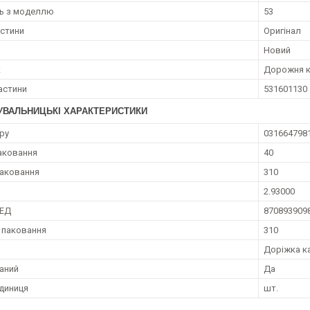
ть з моделлю
53
астини
Оригінал
Новий
к
Дорожня к
астини
531601130
УВАЛЬНИЦЬКІ ХАРАКТЕРИСТИКИ
ру
031664798
аковання
40
аковання
310
2.93000
ЗЕД
870893909
 паковання
310
Доріжка к
аний
Да
диниця
шт.