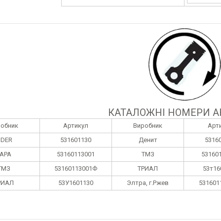
КАТАЛОЖНІ НОМЕРИ А
робник
Артикул
Виробник
Арт
IDER
531601130
Денит
5316
АРА
53160113001
ТМЗ
53160
ТМЗ
53160113001Ф
ТРИАЛ
53т16
РИАЛ
53У1601130
Элтра, г.Ржев
531601