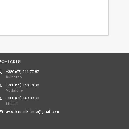
+380 (67) 511-77-87
Київстар
+380 (99) 158-78-36
Vodafone
+380 (63) 149-89-98
Lifecell
avtoelementkh.info@gmail.com