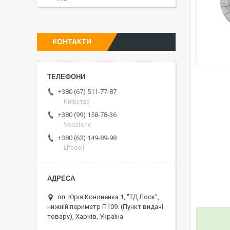
КОНТАКТИ
+380 (67) 511-77-87
Київстар
+380 (99) 158-78-36
Vodafone
+380 (63) 149-89-98
Lifecell
пл. Юрія Кононенка 1, "ТД Лоск",
нижній периметр П109. (Пункт видачі
товару), Харків, Україна