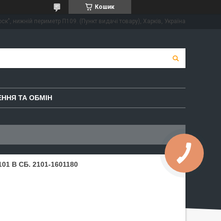
Кошик
ск", нижній периметр П109. (Пункт видачі товару), Харків, Україна
ННЯ ТА ОБМІН
1 В СБ. 2101-1601180