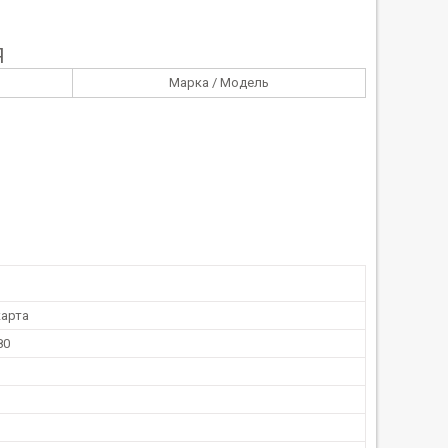
Я
Марка / Модель
арта
80