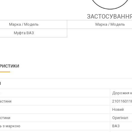
ЗАСТОСУВАНН
Марка / Модель
Марка / Модель
Муфта ВАЗ
РИСТИКИ
І
к
Дорожня к
астини
210116011
Новий
астини
Оригінал
ть з маркою
ВАЗ