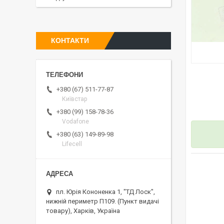
КОНТАКТИ
+380 (67) 511-77-87
Київстар
+380 (99) 158-78-36
Vodafone
+380 (63) 149-89-98
Lifecell
пл. Юрія Кононенка 1, "ТД Лоск",
нижній периметр П109. (Пункт видачі
товару), Харків, Україна