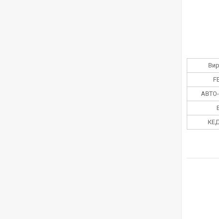
Ви
F
АВТО-
КЕД