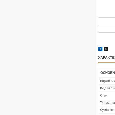
ХАРАКТЕ
ОСНОВН
Виробни
Код запч
Стан
Тип запч
Сумісніс