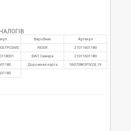
НАЛОГІВ
икул
Виробник
Артикул
80STPCSMS
RIDER
21011601180
0118001
ВАП Самара
21011601180
601180
Дорожная карта
360708К3P5Q5L19
601180