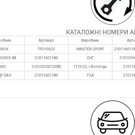
КАТАЛОЖНІ НОМЕРИ А
робник
Артикул
Виробник
Арт
ENOX
TP2105C3
MASTER-SPORT
210116011
СОЮЗ 88
21011601180
СНГ
2101016
ВИС
21010220212082
ГПЗ-23, г.Вологда
21011
Р ЗАО
21011601180
ТЗА
21011