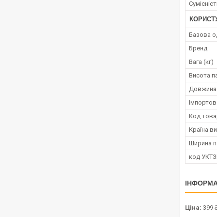
Сумісніс
КОРИСТ
Базова о
Бренд
Вага (кг)
Висота п
Довжина
Імпортов
Код това
Країна в
Ширина п
код УКТ
ІНФОРМА
Ціна:
399 