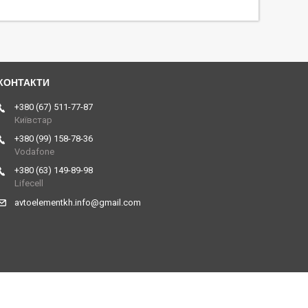
+380 (67) 511-77-87
Київстар
+380 (99) 158-78-36
Vodafone
+380 (63) 149-89-98
Lifecell
avtoelementkh.info@gmail.com