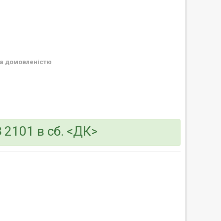
а домовленістю
2101 в сб. <ДК>