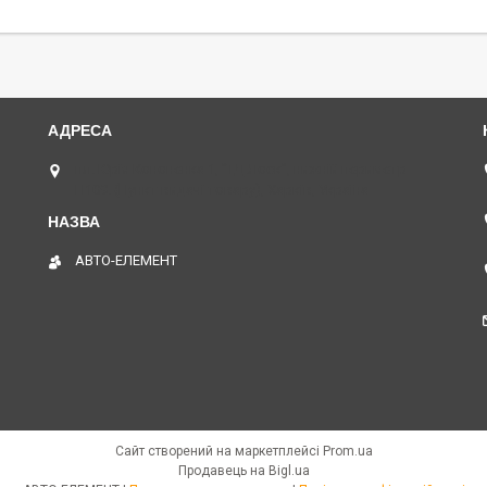
пл. Юрія Кононенка 1, "ТД Лоск", нижній периметр
П109. (Пункт видачі товару), Харків, Україна
АВТО-ЕЛЕМЕНТ
Сайт створений на маркетплейсі
Prom.ua
Продавець на Bigl.ua