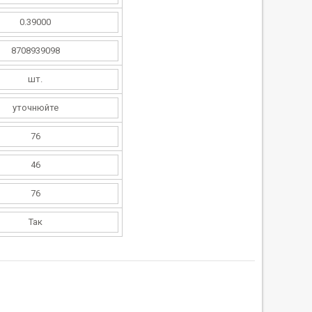
0.39000
8708939098
шт.
уточнюйте
76
46
76
Так