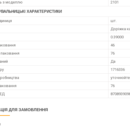
ть з моделлю
2101
УВАЛЬНИЦЬКІ ХАРАКТЕРИСТИКИ
диниця
шт.
Доріжка к
0.39000
аковання
46
 паковання
76
аний
Да
ру
1716336
иробництва
уточнюйте
аковання
76
ЗЕД
870893909
ЦІЯ ДЛЯ ЗАМОВЛЕННЯ
₴