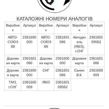
КАТАЛОЖНІ НОМЕРИ АНАЛОГІВ
Виробни
Артикул
Виробни
Артикул
Виробни
Артикул
к
к
к
АВТО-
2361600
АВТО-
2361601
Автодиз
2361601
СОЮЗ
000
СОЮЗ
086
ель
095Б2
88
88
(ЯМЗ),
г.СНГ
Дорожн
2361601
Дорожн
2361600
Дорожня
2361601
ая карта
086
ая карта
000
карта
086
Дорожн
2361600
СНГ
2361601
Санин
2361600
я карта
000
086
В.К.
009
ТМЗ,
2361600
ЯМЗ
2361601
г.СНГ
009
095Б2