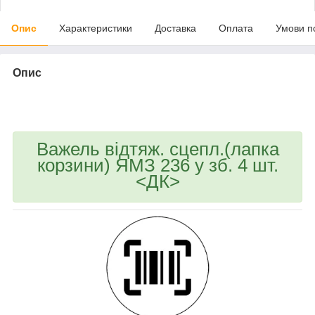
Опис
Характеристики
Доставка
Оплата
Умови п
Опис
bvd_ggl
Важель відтяж. сцепл.(лапка
корзини) ЯМЗ 236 у зб. 4 шт.
<ДК>