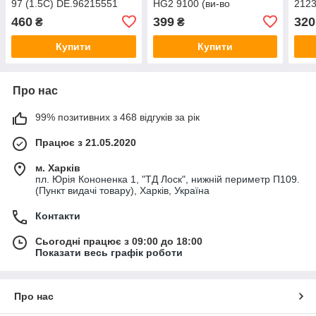
97 (1.5C) DE.96215551
HG2 9100 (ви-во
2123
HERZOG)
370
460
399
320
₴
₴
Купити
Купити
Про нас
99% позитивних з 468 відгуків за рік
Працює з 21.05.2020
м. Харків
пл. Юрія Кононенка 1, "ТД Лоск", нижній периметр П109.
(Пункт видачі товару), Харків, Україна
Контакти
Сьогодні працює з 09:00 до 18:00
Показати весь графік роботи
Про нас