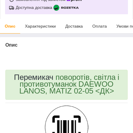
Доступна доставка
Опис
Характеристики
Доставка
Оплата
Умови п
Опис
bvd_ggl
Перемикач
поворотів, світла і
противотуманок DAEWOO
LANOS, MATIZ 02-05 <ДК>