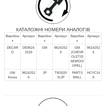
КАТАЛОЖНІ НОМЕРИ АНАЛОГІВ
Виробни
Артикул
Виробни
Артикул
Виробни
Артикул
к
к
к
DECAR
DE9624
GM
9624252
GM
9624252
O
2526
6
(CHEVR
6
OLET/D
AEWOO/
OPEL)
GM
9624252
JP
T8O020
PARTS
HCYC14
Korea
6
31JP
MALL
6