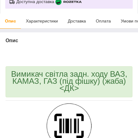
Доступна доставка
Опис
Характеристики
Доставка
Оплата
Умови п
Опис
bvd_ggl
Вимикач світла задн. ходу ВАЗ,
КАМАЗ, ГАЗ (під фішку) (жаба)
<ДК>