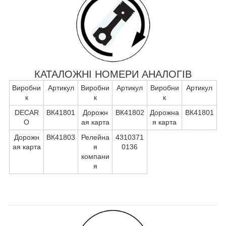
КАТАЛОЖНІ НОМЕРИ АНАЛОГІВ
Виробни
Артикул
Виробни
Артикул
Виробни
Артикул
к
к
к
DECAR
ВК41801
Дорожн
ВК41802
Дорожна
ВК41801
O
ая карта
я карта
Дорожн
ВК41803
Релейна
4310371
ая карта
я
0136
компани
я