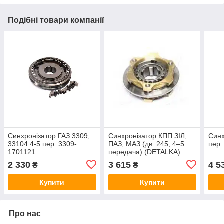
Подібні товари компанії
Синхронізатор ГАЗ 3309,
Синхронізатор КПП ЗІЛ,
Синх
33104 4-5 пер. 3309-
ПАЗ, МАЗ (дв. 245, 4–5
пер.
1701121
передача) (DETALKA)
3205.70-1701151
2 330
3 615
4 5
₴
₴
Купити
Купити
Про нас