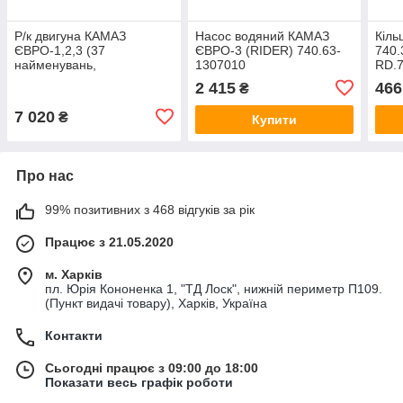
Р/к двигуна КАМАЗ
Насос водяний КАМАЗ
Кіль
ЄВРО-1,2,3 (37
ЄВРО-3 (RIDER) 740.63-
740.
найменувань,
1307010
RD.7
ФТОРСИЛІКОН, прокладки
2 415
466
₴
пароніт 0,8 мм)
740.1003213-20
7 020
₴
Купити
Про нас
99% позитивних з 468 відгуків за рік
Працює з 21.05.2020
м. Харків
пл. Юрія Кононенка 1, "ТД Лоск", нижній периметр П109.
(Пункт видачі товару), Харків, Україна
Контакти
Сьогодні працює з 09:00 до 18:00
Показати весь графік роботи