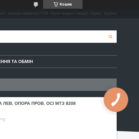
Кошик
ск", нижній периметр П109. (Пункт видачі товару), Харків, Україна
ННЯ ТА ОБМІН
А ЛЕВ. ОПОРА ПРОВ. ОСІ МТЗ 8208
omg