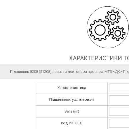
ХАРАКТЕРИСТИКИ Т
Підшипник 8208 (51208) прав. та лев. опора пров. осі МТЗ <ДК> Пі
Характеристика
Підшипники, ущільнювачі
Вага (кг)
код УКТЗЕД