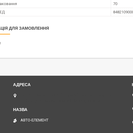
аковання
70
ЗЕД
848210900
ЦІЯ ДЛЯ ЗАМОВЛЕННЯ
₴
пл. Юрія Кононенка 1, "ТД Лоск", нижній периметр
П109. (Пункт видачі товару), Харків, Україна
АВТО-ЕЛЕМЕНТ