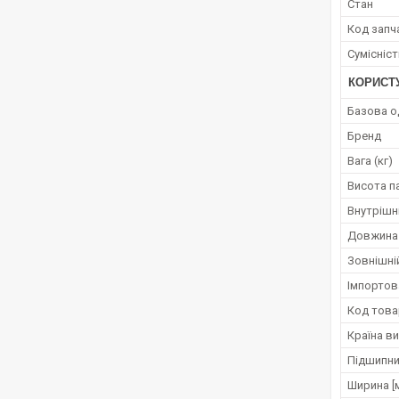
Стан
Код запч
Сумісніс
КОРИСТ
Базова о
Бренд
Вага (кг)
Висота п
Внутрішні
Довжина
Зовнішній
Імпортов
Код това
Країна в
Підшипни
Ширина [