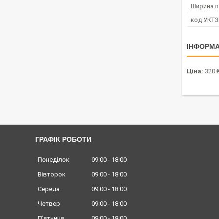
Ширина п
код УКТ
ІНФОРМА
Ціна:
320 
ГРАФІК РОБОТИ
Понеділок
09:00
18:00
Вівторок
09:00
18:00
Середа
09:00
18:00
Четвер
09:00
18:00
Пʼятниця
09:00
18:00