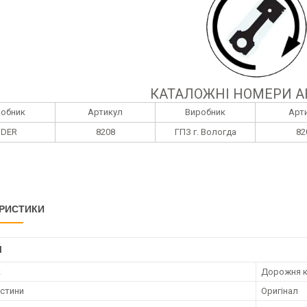
КАТАЛОЖНІ НОМЕРИ А
робник
Артикул
Виробник
Арт
IDER
8208
ГПЗ г. Вологда
82
РИСТИКИ
І
к
Дорожня к
астини
Оригінал