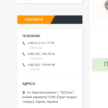
КОНТАКТИ
+380 (67) 511-77-87
Київстар
+380 (99) 158-78-36
Vodafone
П
+380 (63) 149-89-98
Lifecell
пл. Юрія Кононенка 1, "ТД Лоск",
нижній периметр П109. (Пункт видачі
товару), Харків, Україна