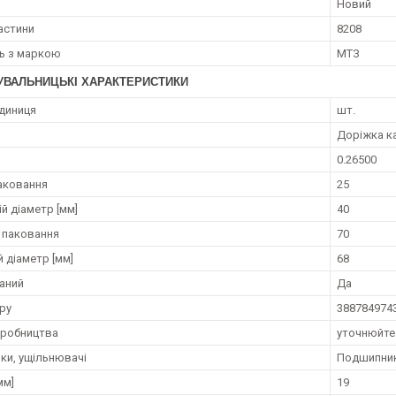
Новий
астини
8208
ть з маркою
МТЗ
УВАЛЬНИЦЬКІ ХАРАКТЕРИСТИКИ
диниця
шт.
Доріжка к
0.26500
аковання
25
й діаметр [мм]
40
 паковання
70
 діаметр [мм]
68
аний
Да
ру
388784974
иробництва
уточнюйте
ки, ущільнювачі
Подшипни
мм]
19