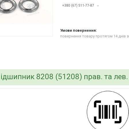
+380 (67) 511-77-87
повернення товару протягом 14 днів
з
bvd_ggl
ідшипник 8208 (51208) прав. та лев.