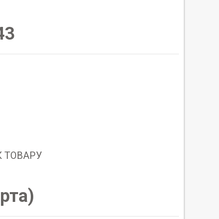
43
 ТОВАРУ
рта
)