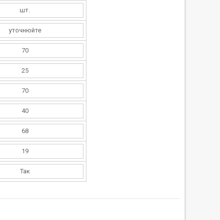
шт.
уточнюйте
70
25
70
40
68
19
Так