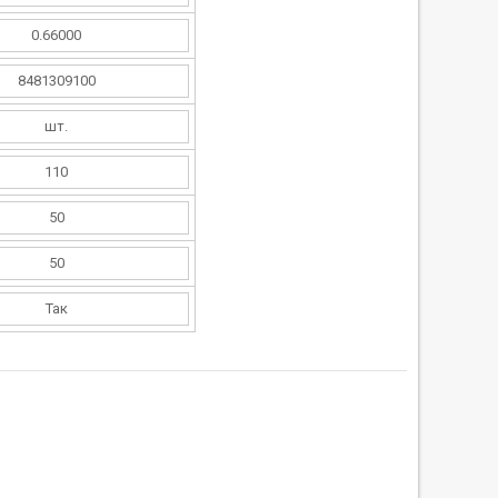
0.66000
8481309100
шт.
110
50
50
Так