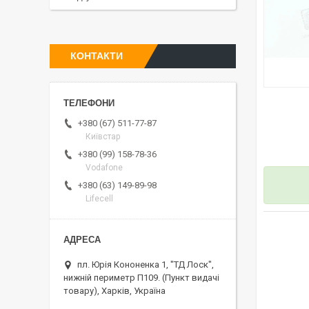
КОНТАКТИ
+380 (67) 511-77-87
Київстар
+380 (99) 158-78-36
Vodafone
+380 (63) 149-89-98
Lifecell
пл. Юрія Кононенка 1, "ТД Лоск",
нижній периметр П109. (Пункт видачі
товару), Харків, Україна