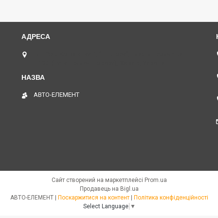
пл. Юрія Кононенка 1, "ТД Лоск", нижній периметр
П109. (Пункт видачі товару), Харків, Україна
АВТО-ЕЛЕМЕНТ
Сайт створений на маркетплейсі
Prom.ua
Продавець на Bigl.ua
АВТО-ЕЛЕМЕНТ |
Поскаржитися на контент
|
Політика конфіденційності
Select Language
▼