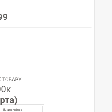
99
 ТОВАРУ
00к
рта
)
Властивість