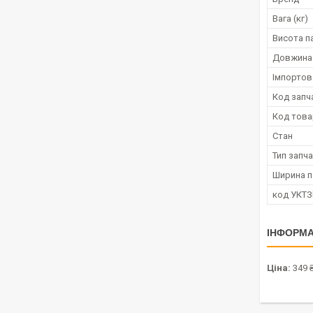
Вага (кг)
Висота п
Довжина
Імпортов
Код запч
Код това
Стан
Тип запч
Ширина п
код УКТ
ІНФОРМА
Ціна:
349 