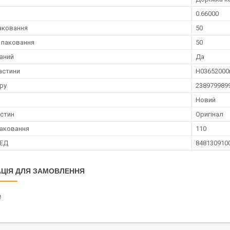
0.66000
аковання
50
 паковання
50
аний
Да
астини
Н03652000
ру
238979989
Новий
астин
Оригінал
аковання
110
ЗЕД
848130910
ЦІЯ ДЛЯ ЗАМОВЛЕННЯ
₴