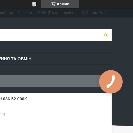
Кошик
ск", нижній периметр П109. (Пункт видачі товару), Харків, Україна
ННЯ ТА ОБМІН
.036.52.000К
omg