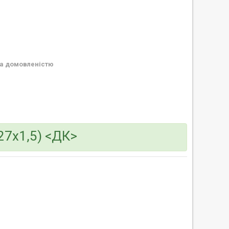
а домовленістю
27х1,5) <ДК>