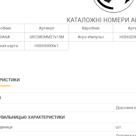
КАТАЛОЖНІ НОМЕРИ А
робник
Артикул
Виробник
Арт
BANA
QRC58CMM27х15M
Агро-Импульс
Н036520
ная карта
Н03650000к1
РИСТИКИ
І
к
Дорожня к
УВАЛЬНИЦЬКІ ХАРАКТЕРИСТИКИ
диниця
шт.
Доріжка к