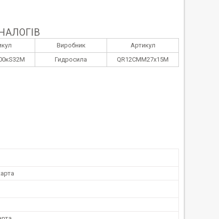
НАЛОГІВ
икул
Виробник
Артикул
00кS32М
Гидросила
QR12CMM27х15M
арта
арта