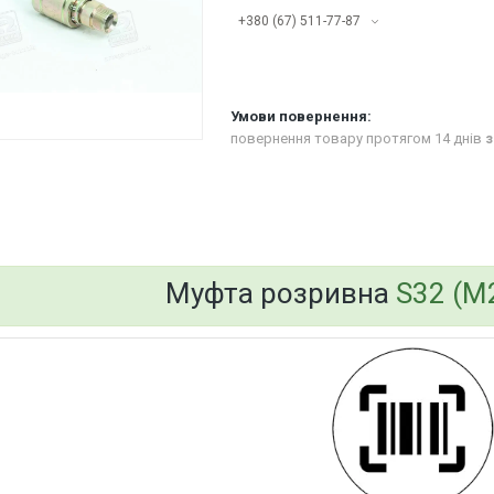
+380 (67) 511-77-87
повернення товару протягом 14 днів
з
bvd_ggl
Муфта розривна
S32 (М