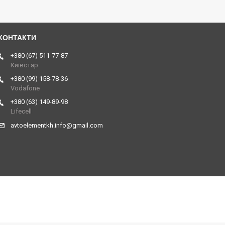
+380 (67) 511-77-87
Київстар
+380 (99) 158-78-36
Vodafone
+380 (63) 149-89-98
Lifecell
avtoelementkh.info@gmail.com