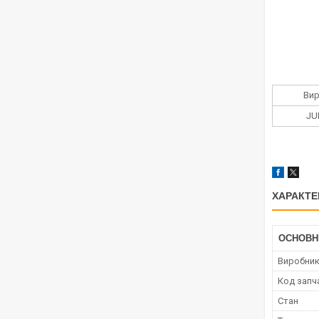
Ви
JU
ХАРАКТЕ
ОСНОВН
Виробни
Код запч
Стан