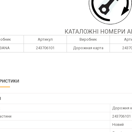
КАТАЛОЖНІ НОМЕРИ А
робник
Артикул
Виробник
Арт
BANA
243706101
Дорожная карта
2437
РИСТИКИ
І
к
Дорожня к
астини
243706101
Новий