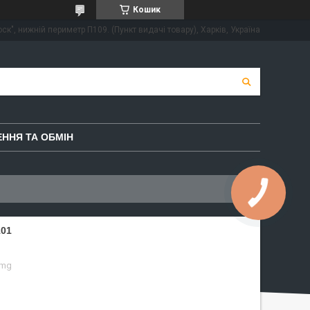
Кошик
ск", нижній периметр П109. (Пункт видачі товару), Харків, Україна
ННЯ ТА ОБМІН
101
omg