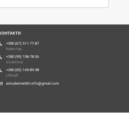
+380 (67) 511-77-87
Київстар
+380 (99) 158-78-36
Vodafone
+380 (63) 149-89-98
Lifecell
avtoelementkh.info@gmail.com