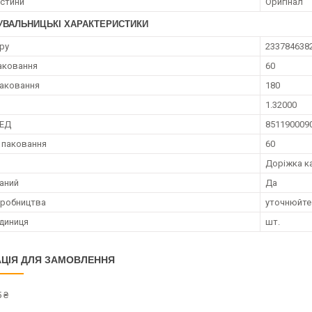
астини
Оригінал
УВАЛЬНИЦЬКІ ХАРАКТЕРИСТИКИ
ру
233784638
аковання
60
аковання
180
1.32000
ЗЕД
851190009
 паковання
60
Доріжка к
аний
Да
иробництва
уточнюйте
диниця
шт.
ЦІЯ ДЛЯ ЗАМОВЛЕННЯ
 ₴