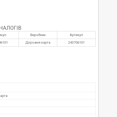
НАЛОГІВ
икул
Виробник
Артикул
06101
Дорожня карта
243706101
арта