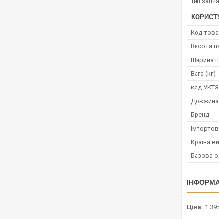
Тип запч
КОРИСТ
Код това
Висота п
Ширина п
Вага (кг)
код УКТ
Довжина
Бренд
Імпортов
Країна в
Базова о
ІНФОРМА
Ціна:
1 395