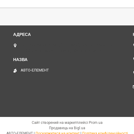
пл. Юрія Кононенка 1, "ТД Лоск", нижній периметр
П109. (Пункт видачі товару), Харків, Україна
АВТО-ЕЛЕМЕНТ
Сайт створений на маркетплейсі
Prom.ua
Продавець на Bigl.ua
АВТО-ЕЛЕМЕНТ |
Поскаржитися на контент
|
Політика конфіденційності