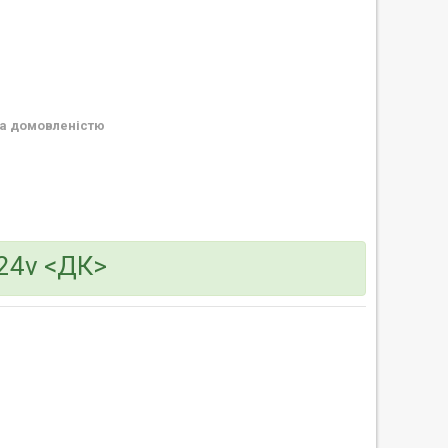
а домовленістю
24v <ДК>