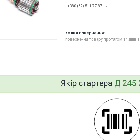
+380 (67) 511-77-87
повернення товару протягом 14 днів
з
bvd_ggl
Якір стартера
Д 245 