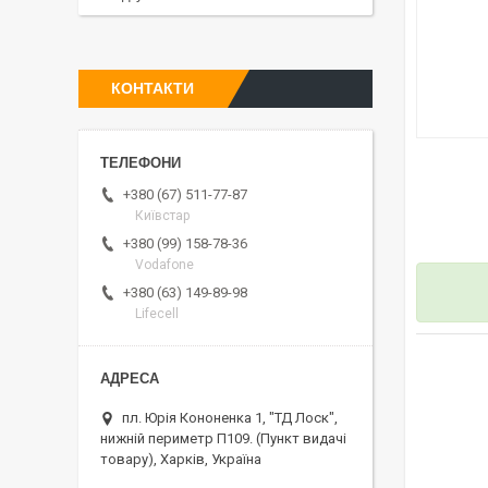
КОНТАКТИ
+380 (67) 511-77-87
Київстар
+380 (99) 158-78-36
Vodafone
+380 (63) 149-89-98
Lifecell
пл. Юрія Кононенка 1, "ТД Лоск",
нижній периметр П109. (Пункт видачі
товару), Харків, Україна