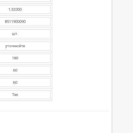
1.32000
8511900090
шт.
уточнюйте
180
60
60
Так