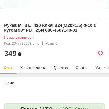
Рукав МТЗ L=420 Ключ S24(M20x1,5) d-10 з
кутом 90* РВТ 2SN 680-4607140-01
Немає в наявності
Код: 2347798889-omg
Роздріб
349
₴
Опис
Характеристики
Доставка
Оплата
Умови п
Опис
bvd_ggl