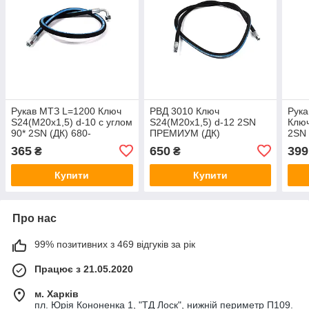
Рукав МТЗ L=1200 Ключ
РВД 3010 Ключ
Рука
S24(M20x1,5) d-10 с углом
S24(M20x1,5) d-12 2SN
Ключ
90* 2SN (ДК) 680-
ПРЕМИУМ (ДК)
2SN
4607140-120
Н.036.83.3010 2SN
Н.03
365
650
399
₴
₴
Купити
Купити
Про нас
99% позитивних з 469 відгуків за рік
Працює з 21.05.2020
м. Харків
пл. Юрія Кононенка 1, "ТД Лоск", нижній периметр П109.