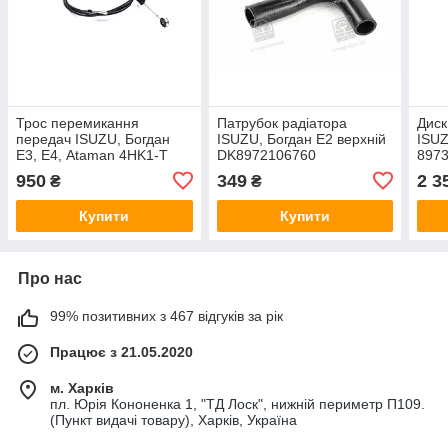
Трос перемикання
Патрубок радіатора
Диск
передач ISUZU, Богдан
ISUZU, Богдан Е2 верхній
ISUZ
Е3, Е4, Ataman 4HK1-T
DK8972106760
897
L=3130мм 122-002-01DK
950
349
2 3
₴
₴
Купити
Купити
Про нас
99% позитивних з 467 відгуків за рік
Працює з 21.05.2020
м. Харків
пл. Юрія Кононенка 1, "ТД Лоск", нижній периметр П109.
(Пункт видачі товару), Харків, Україна