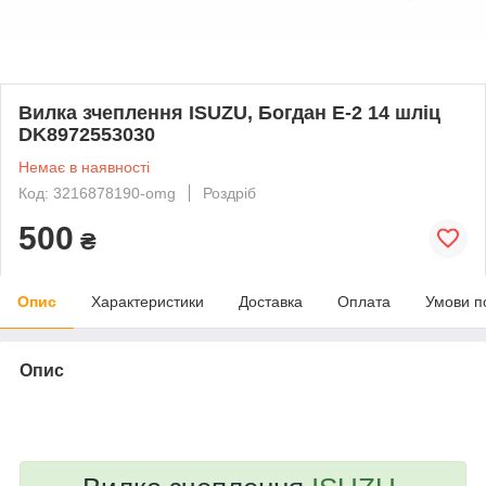
Вилка зчеплення ISUZU, Богдан Е-2 14 шліц
DK8972553030
Немає в наявності
Код: 3216878190-omg
Роздріб
500
₴
Опис
Характеристики
Доставка
Оплата
Умови п
Опис
bvd_ggl