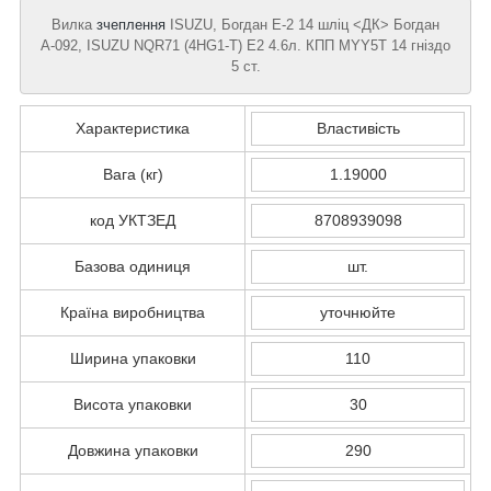
Вилка
зчеплення
ISUZU, Богдан Е-2 14 шліц <ДК> Богдан
А-092, ISUZU NQR71 (4HG1-T) E2 4.6л. КПП MYY5T 14 гніздо
5 ст.
Характеристика
Властивість
Вага (кг)
1.19000
код УКТЗЕД
8708939098
Базова одиниця
шт.
Країна виробництва
уточнюйте
Ширина упаковки
110
Висота упаковки
30
Довжина упаковки
290