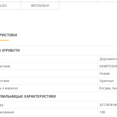
SUZU
8972529241
РИСТИКИ
І АТРИБУТИ
к
Дорожня к
астини
DK8972529
Новий
астини
Оригінал
ть з маркою
Богдан, Is
УВАЛЬНИЦЬКІ ХАРАКТЕРИСТИКИ
ру
321787818
аковання
100