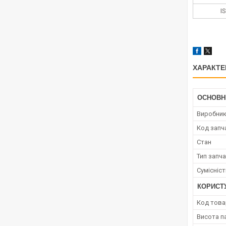
I
ХАРАКТЕ
ОСНОВН
Виробни
Код запч
Стан
Тип запч
Сумісніс
КОРИСТ
Код това
Висота п