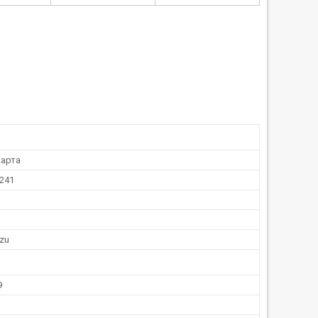
арта
241
uzu
9