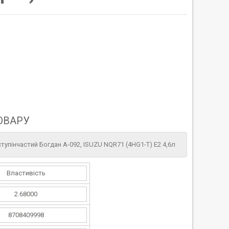
ОВАРУ
тупінчастий Богдан А-092, ISUZU NQR71 (4HG1-T) Е2 4,6л
Властивість
2.68000
8708409998