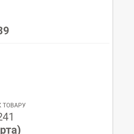
89
 ТОВАРУ
241
рта
)