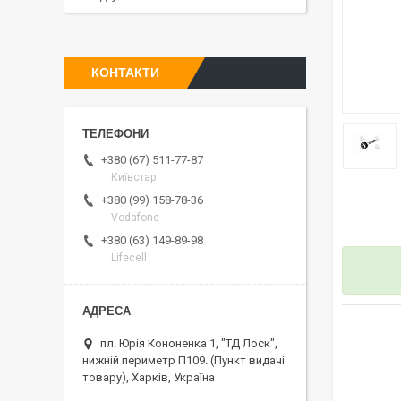
КОНТАКТИ
+380 (67) 511-77-87
Київстар
+380 (99) 158-78-36
Vodafone
+380 (63) 149-89-98
Lifecell
пл. Юрія Кононенка 1, "ТД Лоск",
нижній периметр П109. (Пункт видачі
товару), Харків, Україна