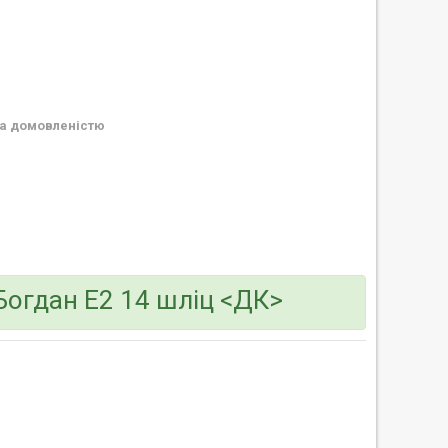
а домовленістю
огдан Е2 14 шліц <ДК>