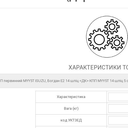
ХАРАКТЕРИСТИКИ Т
П первинний MYY5T ISUZU, Богдан Е2 14 шліц <ДК> КПП MYY5T 14 шліц 5 с
Характеристика
Вага (кг)
код УКТЗЕД