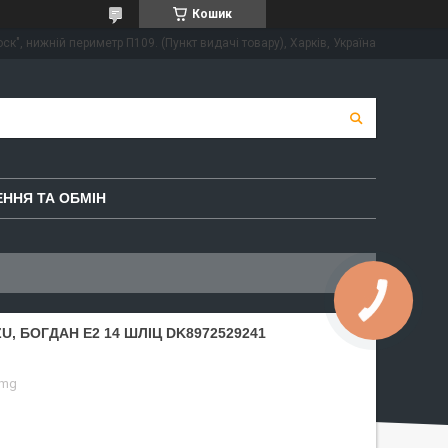
Кошик
ск", нижній периметр П109. (Пункт видачі товару), Харків, Україна
ННЯ ТА ОБМІН
U, БОГДАН Е2 14 ШЛІЦ DK8972529241
omg