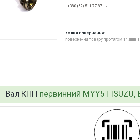
+380 (67) 511-77-87
повернення товару протягом 14 днів
з
bvd_ggl
Вал КПП
первинний MYY5T ISUZU, Б