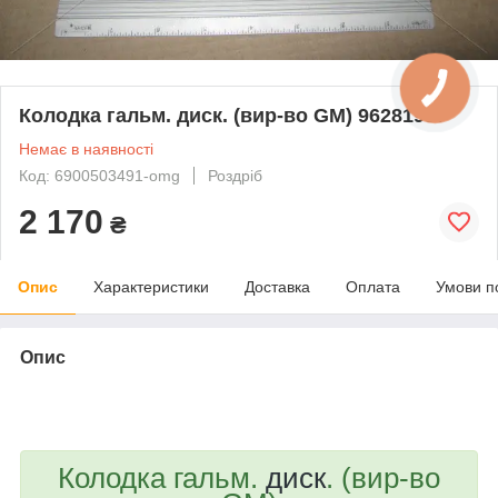
Колодка гальм. диск. (вир-во GM) 96281937
Немає в наявності
Код: 6900503491-omg
Роздріб
2 170
₴
Опис
Характеристики
Доставка
Оплата
Умови п
Опис
bvd_ggl
Колодка гальм.
диск
. (вир-во