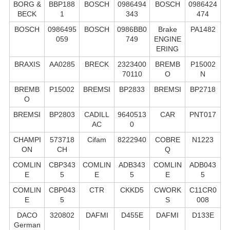
BORG &
BBP188
BOSCH
0986494
BOSCH
0986424
BECK
1
343
474
BOSCH
0986495
BOSCH
0986BB0
Brake
PA1482
059
749
ENGINE
ERING
BRAXIS
AA0285
BRECK
2323400
BREMB
P15002
70110
O
N
BREMB
P15002
BREMSI
BP2833
BREMSI
BP2718
O
BREMSI
BP2803
CADILL
9640513
CAR
PNT017
AC
0
CHAMPI
573718
Cifam
8222940
COBRE
N1223
ON
CH
Q
COMLIN
CBP343
COMLIN
ADB343
COMLIN
ADB043
E
5
E
5
E
5
COMLIN
CBP043
CTR
CKKD5
CWORK
C11CR0
E
5
S
008
DACO
320802
DAFMI
D455E
DAFMI
D133E
German