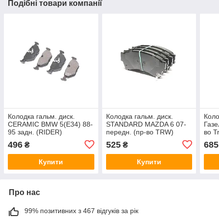
Подібні товари компанії
Колодка гальм. диск.
Колодка гальм. диск.
Коло
CERAMIC BMW 5(E34) 88-
STANDARD MAZDA 6 07-
Газе
95 задн. (RIDER)
передн. (пр-во TRW)
во T
RD.330169PRF
(RIDER) RD.24582STD
350
496
525
685
₴
₴
Купити
Купити
Про нас
99% позитивних з 467 відгуків за рік