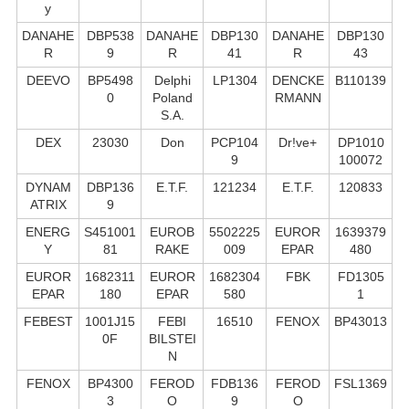
y
DANAHE
DBP538
DANAHE
DBP130
DANAHE
DBP130
R
9
R
41
R
43
DEEVO
BP5498
Delphi
LP1304
DENCKE
B110139
0
Poland
RMANN
S.А.
DEX
23030
Don
PCP104
Dr!ve+
DP1010
9
100072
DYNAM
DBP136
E.T.F.
121234
E.T.F.
120833
ATRIX
9
ENERG
S451001
EUROB
5502225
EUROR
1639379
Y
81
RAKE
009
EPAR
480
EUROR
1682311
EUROR
1682304
FBK
FD1305
EPAR
180
EPAR
580
1
FEBEST
1001J15
FEBI
16510
FENOX
BP43013
0F
BILSTEI
N
FENOX
BP4300
FEROD
FDB136
FEROD
FSL1369
3
O
9
O