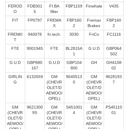
FEROD
FDB301
FI.BA
FBP1159
Finwhale
V435
O
5
filter
FIT
FP0797
FREMA
FBP160
Fremax
FBP160
X
2
Brakes
2
FRENKI
940078
fri.tech.
3030
FriCo
FC1116
T
FTE
9001945
FTE
BL2815A
G.U.D
GBP064
1
502
G.U.D
GBP880
G.U.D
GBP104
GH
GH4108
167
800
02
GIRLIN
6132659
GM
9640513
GM
9628193
G
(CHEVR
0
(CHEVR
7
OLET/D
OLET/D
AEWOO/
AEWOO/
OPEL)
OPEL)
GM
9621300
GM
S451001
GM
PS45110
(CHEVR
9S
(CHEVR
4
(CHEVR
01
OLET/D
OLET/D
OLET/D
AEWOO/
AEWOO/
AEWOO/
OPEL)
OPEL)
OPEL)