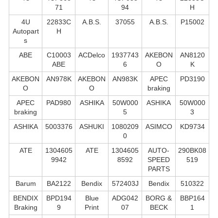
71
94
H
4U
22833C
A.B.S.
37055
A.B.S.
P15002
Autopart
H
s
ABE
C10003
ACDelco
1937743
AKEBON
AN8120
ABE
6
O
K
AKEBON
AN978K
AKEBON
AN983K
APEC
PD3190
O
O
braking
APEC
PAD980
ASHIKA
50W000
ASHIKA
50W000
braking
5
3
ASHIKA
5003376
ASHUKI
1080209
ASIMCO
KD9734
0
ATE
1304605
ATE
1304605
AUTO-
290BK08
9942
8592
SPEED
519
PARTS
Barum
BA2122
Bendix
572403J
Bendix
510322
BENDIX
BPD194
Blue
ADG042
BORG &
BBP164
Braking
9
Print
07
BECK
1