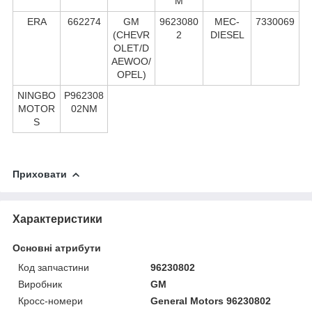
M
ERA
662274
GM
9623080
MEC-
7330069
(CHEVR
2
DIESEL
OLET/D
AEWOO/
OPEL)
NINGBO
P962308
MOTOR
02NM
S
Приховати
Характеристики
Основні атрибути
Код запчастини
96230802
Виробник
GM
Кросс-номери
General Motors 96230802