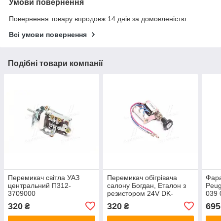
Умови повернення
Повернення товару впродовж 14 днів за домовленістю
Всі умови повернення
Подібні товари компанії
Перемикач світла УАЗ
Перемикач обігрівача
Фара
центральний П312-
салону Богдан, Еталон з
Peug
3709000
резистором 24V DK-
039 
7710.06.04-24
320
320
695
₴
₴