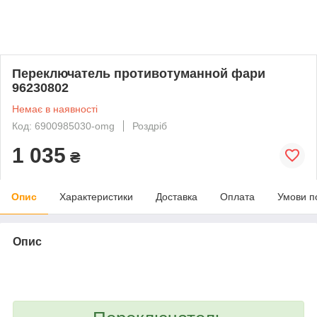
Переключатель противотуманной фари
96230802
Немає в наявності
Код: 6900985030-omg
Роздріб
1 035
₴
Опис
Характеристики
Доставка
Оплата
Умови п
Опис
bvd_ggl