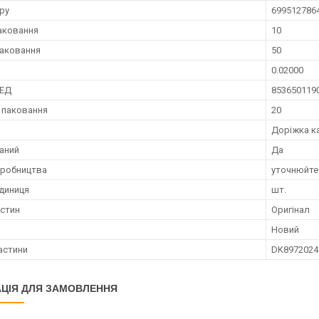
ру
699512786
аковання
10
аковання
50
0.02000
ЗЕД
853650119
 паковання
20
Доріжка к
аний
Да
иробництва
уточнюйте
диниця
шт.
астин
Оригінал
Новий
астини
DK8972024
ЦІЯ ДЛЯ ЗАМОВЛЕННЯ