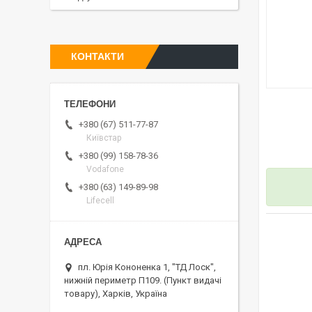
КОНТАКТИ
+380 (67) 511-77-87
Київстар
+380 (99) 158-78-36
Vodafone
+380 (63) 149-89-98
Lifecell
пл. Юрія Кононенка 1, "ТД Лоск",
нижній периметр П109. (Пункт видачі
товару), Харків, Україна