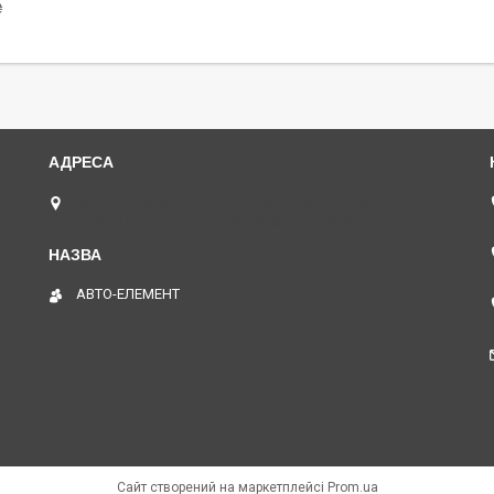
₴
пл. Юрія Кононенка 1, "ТД Лоск", нижній периметр
П109. (Пункт видачі товару), Харків, Україна
АВТО-ЕЛЕМЕНТ
Сайт створений на маркетплейсі
Prom.ua