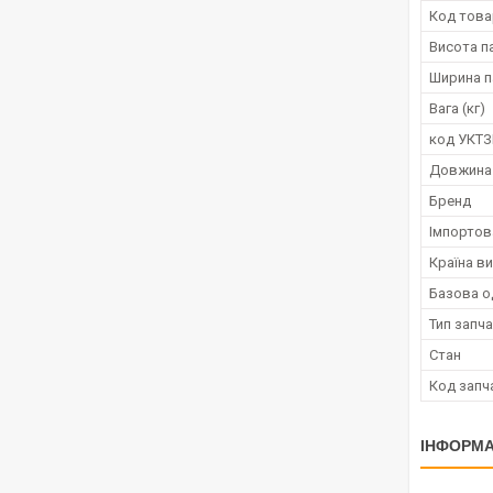
Код това
Висота п
Ширина п
Вага (кг)
код УКТ
Довжина
Бренд
Імпортов
Країна в
Базова о
Тип запч
Стан
Код запч
ІНФОРМА