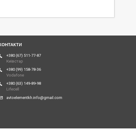
+380 (67) 511-77-87
Київстар
+380 (99) 158-78-36
Vodafone
+380 (63) 149-89-98
Lifecell
avtoelementkh.info@gmail.com