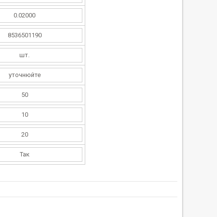
0.02000
8536501190
шт.
уточнюйте
50
10
20
Так