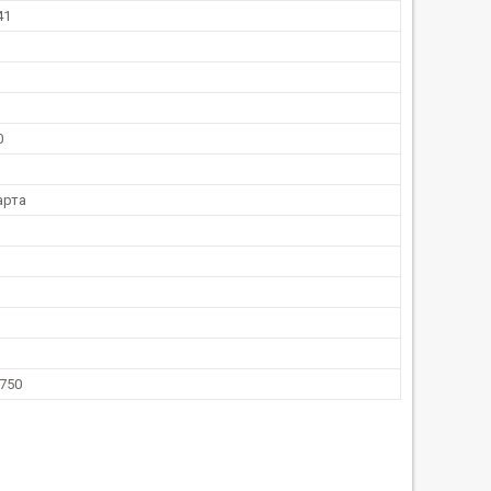
41
0
арта
750