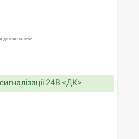
а домовленістю
сигналізації 24В <ДК>