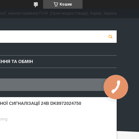
Кошик
ск", нижній периметр П109. (Пункт видачі товару), Харків, Україна
ННЯ ТА ОБМІН
ОЇ СИГНАЛІЗАЦІЇ 24В DK8972024750
-omg