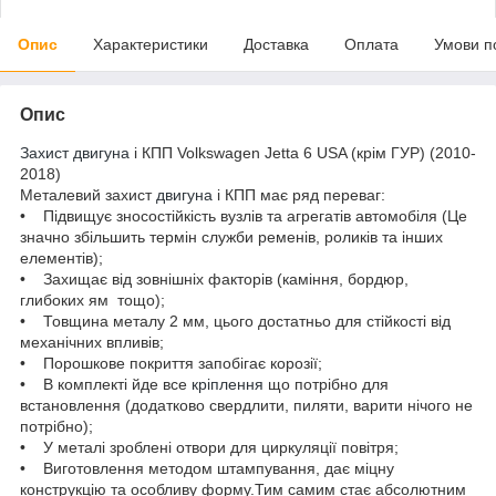
Опис
Характеристики
Доставка
Оплата
Умови п
Опис
Захист двигуна
і КПП Volkswagen Jetta 6 USA (крім ГУР) (2010-
2018)
Металевий захист
двигуна
і КПП має ряд переваг:
• Підвищує зносостійкість вузлів та агрегатів автомобіля (Це
значно збільшить термін служби ременів, роликів та інших
елементів);
• Захищає від зовнішніх факторів (каміння, бордюр,
глибоких ям тощо);
• Товщина металу 2 мм, цього достатньо для стійкості від
механічних впливів;
• Порошкове покриття запобігає корозії;
• В комплекті йде все
кріплення
що потрібно для
встановлення (додатково свердлити, пиляти, варити нічого не
потрібно);
• У металі зроблені отвори для циркуляції повітря;
• Виготовлення методом штампування, дає міцну
конструкцію та особливу форму.Тим самим стає абсолютним