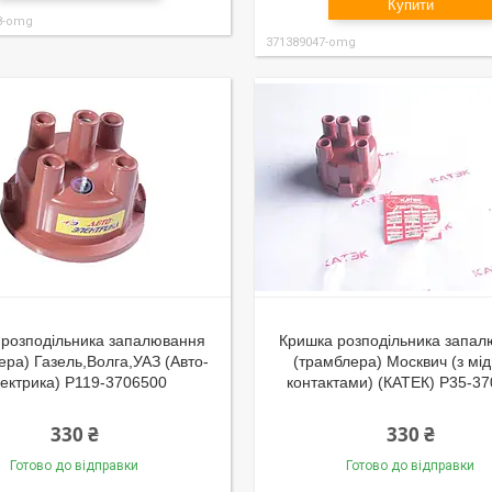
Купити
8-omg
371389047-omg
 розподiльника запалювання
Кришка розподiльника запа
ера) Газель,Волга,УАЗ (Авто-
(трамблера) Москвич (з мi
ектрика) Р119-3706500
контактами) (КАТЕК) Р35-3
330 ₴
330 ₴
Готово до відправки
Готово до відправки