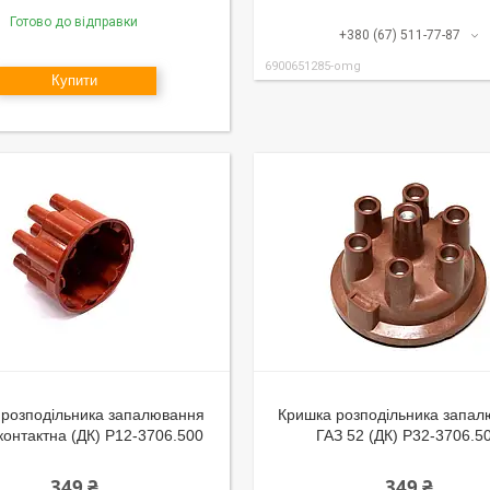
Готово до відправки
+380 (67) 511-77-87
6900651285-omg
Купити
 розподільника запалювання
Кришка розподільника запа
контактна (ДК) Р12-3706.500
ГАЗ 52 (ДК) Р32-3706.5
349 ₴
349 ₴