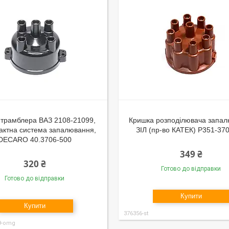
 трамблера ВАЗ 2108-21099,
Кришка розподілювача запал
актна система запалювання,
ЗІЛ (пр-во КАТЕК) Р351-37
DECARO 40.3706-500
349 ₴
320 ₴
Готово до відправки
Готово до відправки
Купити
Купити
376356-st
9-omg