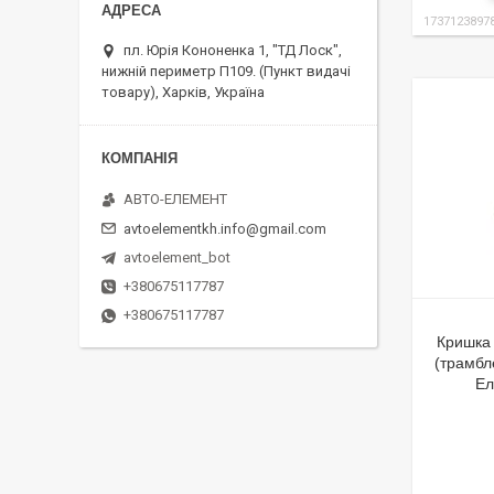
1737123897
пл. Юрія Кононенка 1, "ТД Лоск",
нижній периметр П109. (Пункт видачі
товару), Харків, Україна
АВТО-ЕЛЕМЕНТ
avtoelementkh.info@gmail.com
avtoelement_bot
+380675117787
+380675117787
Кришка
(трамбл
Ел