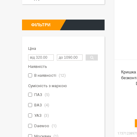
ФІЛЬТРИ
Ціна
Наявність
Кришка
В наявності
12
безконт
Сумісність з маркою
ПАЗ
5
ВАЗ
4
УАЗ
3
Daewoo
1
1737123897
Москвич
1