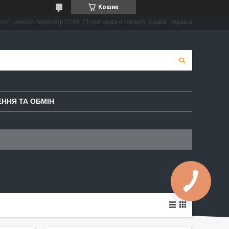
Кошик
ск", нижній периметр П109. (Пункт видачі товару), Харків, Україна
ННЯ ТА ОБМІН