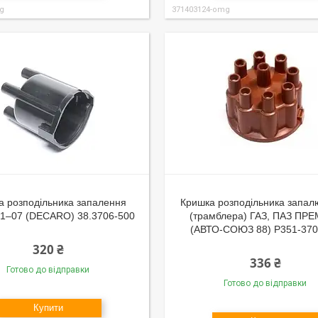
g
371403124-omg
а розподільника запалення
Кришка розподільника запа
1–07 (DECARO) 38.3706-500
(трамблера) ГАЗ, ПАЗ ПР
(АВТО-СОЮЗ 88) Р351-37
320 ₴
336 ₴
Готово до відправки
Готово до відправки
Купити