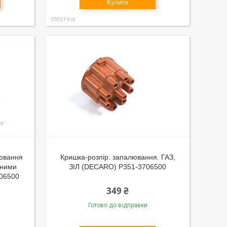
Купити
390519-st
лювання
Кришка-розпір. запалювання. ГАЗ,
дними
ЗІЛ (DECARO) Р351-3706500
706500
349 ₴
Готово до відправки