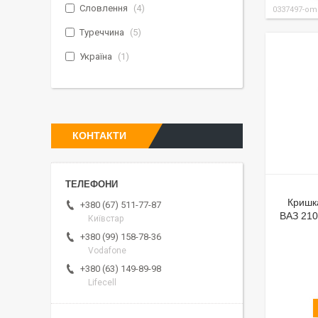
Словлення
4
0337497-om
Туреччина
5
Україна
1
КОНТАКТИ
Кришк
+380 (67) 511-77-87
ВАЗ 210
Київстар
+380 (99) 158-78-36
Vodafone
+380 (63) 149-89-98
Lifecell