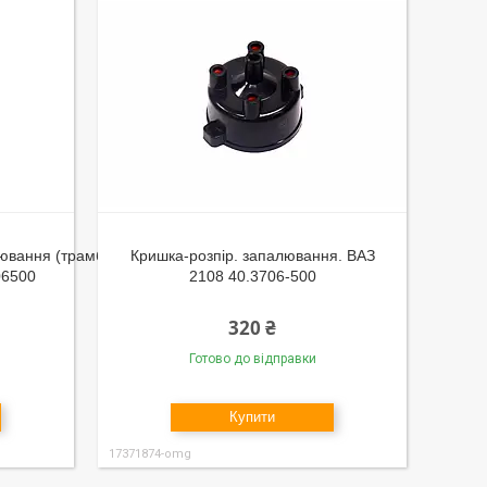
ювання (трамблера) ГАЗ 53,ПАЗ,
Кришка-розпір. запалювання. ВАЗ
06500
2108 40.3706-500
320 ₴
Готово до відправки
Купити
17371874-omg