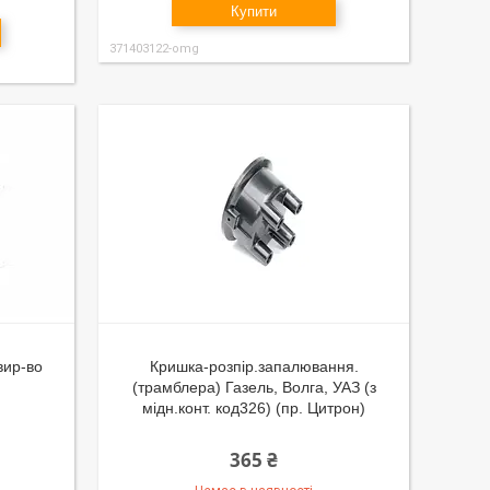
Купити
371403122-omg
вир-во
Кришка-розпір.запалювання.
(трамблера) Газель, Волга, УАЗ (з
мідн.конт. код326) (пр. Цитрон)
365 ₴