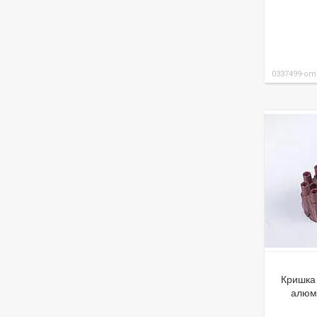
0337499-om
Кришка 
алюм.