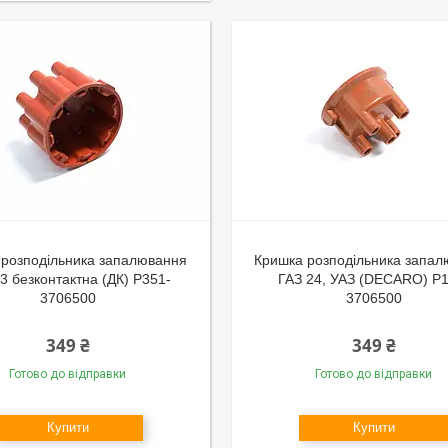
 розподільника запалювання
Кришка розподільника запа
3 безконтактна (ДК) Р351-
ГАЗ 24, УАЗ (DECARO) Р1
3706500
3706500
349 ₴
349 ₴
Готово до відправки
Готово до відправки
Купити
Купити