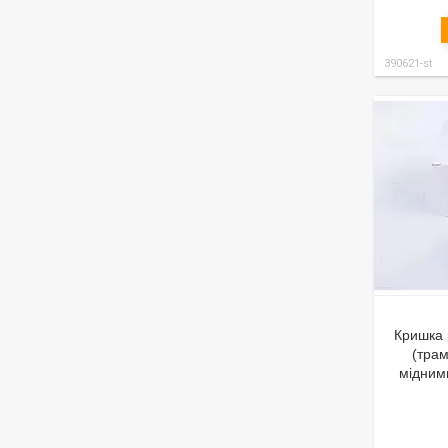
390621-st
Кришка 
(трам
мідними