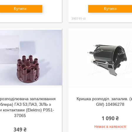
Купити
Купити
390191-st
розподілювача запалювання
Кришка розподіл. запалив. (
блера) ГАЗ 53,ПАЗ, ЗІЛЬ з
GM) 10496278
 контактами (Elektro) Р351-
37065
1 090 ₴
Немає в наявності
349 ₴