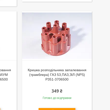
лювання
Кришка розподiльника запалювання
ЕМІУМ
(трамблера) ГАЗ 53,ПАЗ,ЗIЛ (NPS)
06500
Р351-3706500
349 ₴
Готово до відправки