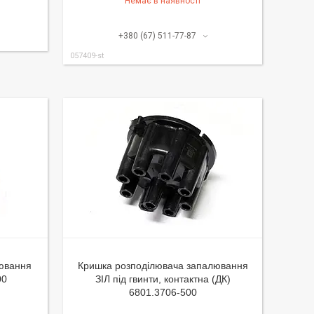
Немає в наявності
+380 (67) 511-77-87
057409-st
лювання
Кришка розподілювача запалювання
00
ЗІЛ під гвинти, контактна (ДК)
6801.3706-500