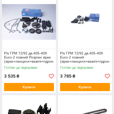
Р/к ГРМ 72/92 дв.405-409
Р/к ГРМ 72/92 дв.405-409
Euro-2 повний Розрізні зірки
Euro-2 повний
(зірки+ланцюги+важілі+гідрон
(зірки+ланцюги+важілі+гідрон
ат.+заспок.) ISB 406.3906625
ат.+заспок.) ISB 406.3906625
Готово до відправки
Готово до відправки
3 535
3 785
₴
₴
Купити
Купити