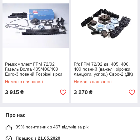
Ремкомплект ГРМ 72/92
Р/к ГРМ 72/92 дв. 405, 406,
Газель Волга 405/406/409
409 повний (важелі, зірочки,
Euro-3 повний Розрізні зірки
ланцюги, успок.) Євро-2 (ДК)
ISB 406.3906625
406.3906625-О2
Немає в наявності
Немає в наявності
3 915
3 270
₴
₴
Про нас
99% позитивних з 467 відгуків за рік
Працює з 21.05.2020