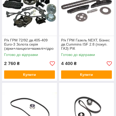
Р/к ГРМ 72/92 дв.405-409
Р/к ГРМ Газель NEXT, Бізнес
Euro-3 Золота серія
дв.Cummins ISF 2.8 (покуп.
(зірки+ланцюги+важелі+гідро
ГАЗ) Р\К
нат.+заспок.) АП 406-
Готово до відправки
Готово до відправки
3906625-01
2 760
4 400
₴
₴
Купити
Купити