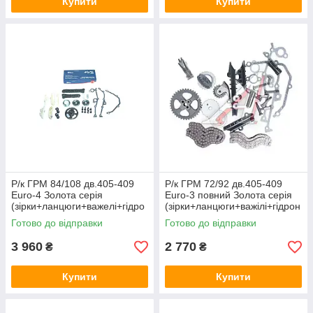
Купити
Купити
Р/к ГРМ 84/108 дв.405-409
Р/к ГРМ 72/92 дв.405-409
Euro-4 Золота серія
Euro-3 повний Золота серія
(зірки+ланцюги+важелі+гідро
(зірки+ланцюги+важілі+гідрон
нат.+заспок.) АП 406-
ат.+заспок.) 406-3906625-01
Готово до відправки
Готово до відправки
3906625-03
3 960
2 770
₴
₴
Купити
Купити