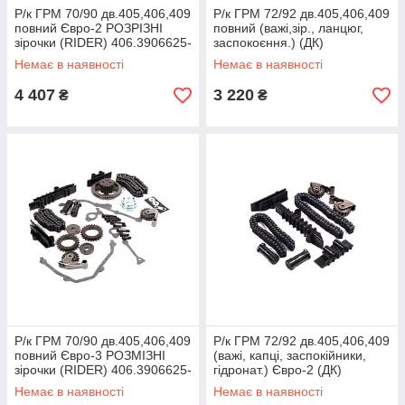
Р/к ГРМ 70/90 дв.405,406,409
Р/к ГРМ 72/92 дв.405,406,409
повний Євро-2 РОЗРІЗНІ
повний (важі,зір., ланцюг,
зірочки (RIDER) 406.3906625-
заспокоєння.) (ДК)
О2-11
406.3906625-О3
Немає в наявності
Немає в наявності
4 407
3 220
₴
₴
Р/к ГРМ 70/90 дв.405,406,409
Р/к ГРМ 72/92 дв.405,406,409
повний Євро-3 РОЗМІЗНІ
(важі, капці, заспокійники,
зірочки (RIDER) 406.3906625-
гідронат.) Євро-2 (ДК)
О3-11
406.1000115
Немає в наявності
Немає в наявності