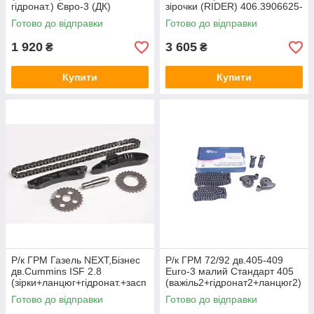
гідронат.) Євро-3 (ДК)
зірочки (RIDER) 406.3906625-
406.1000115-10
О3-01
Готово до відправки
Готово до відправки
1 920
3 605
₴
₴
Купити
Купити
Р/к ГРМ Газель NEXT,Бізнес
Р/к ГРМ 72/92 дв.405-409
дв.Cummins ISF 2.8
Euro-3 малий Стандарт 405
(зірки+ланцюг+гідронат.+засп
(важіль2+гідронат2+ланцюг2)
ок.) Cummins Investmen Р/К
Авто Престиж 406.1000115-
Готово до відправки
Готово до відправки
10