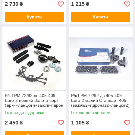
2 730
1 215
₴
₴
Купити
Купити
Р/к ГРМ 72/92 дв.405-409
Р/к ГРМ 72/92 дв.405-409
Euro-2 повний Золота серія
Euro-2 малий Стандарт 405
(зірки+ланцюги+важілі+гідрон
(важіль2+гідронат2+ланцюг2)
ат.+заспок.) 406.3906625-02
Авто Престиж 406.1000115
Готово до відправки
Готово до відправки
2 450
1 105
₴
₴