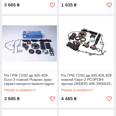
3 665
1 935
₴
₴
Р/к ГРМ 72/92 дв.405-409
Р/к ГРМ 72/92 дв.405,406,409
Euro-3 повний Розрізні зірки
повний Євро-2 РОЗРІЗНІ
(зірки+ланцюги+важілі+гідрон
зірочки (RIDER) 406.3906625-
ат.+заспок.) ISB 406.3906626
О2-01
Немає в наявності
Немає в наявності
3 685
4 465
₴
₴